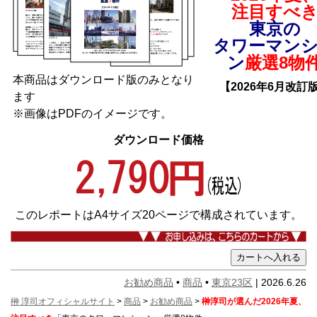
注目すべ
東京の
タワーマン
ン
厳選8物
本商品はダウンロード版のみとなり
【2026年6月改訂
ます
※画像はPDFのイメージです。
ダウンロード価格
このレポートはA4サイズ20ページで構成されています。
お勧め商品
•
商品
•
東京23区
| 2026.6.26
榊 淳司オフィシャルサイト
>
商品
>
お勧め商品
>
榊淳司が選んだ2026年夏、