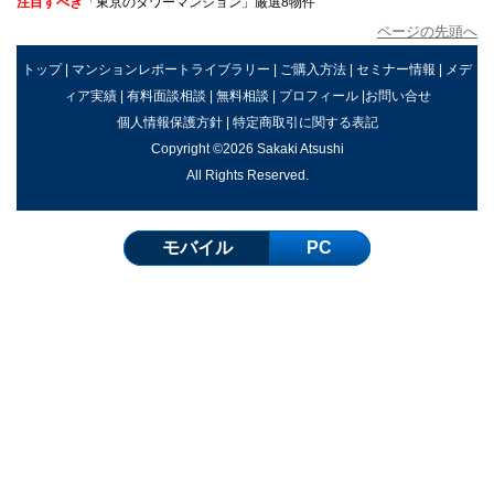
注目すべき
「東京のタワーマンション」厳選8物件
ページの先頭へ
トップ
|
マンションレポートライブラリー
|
ご購入方法
|
セミナー情報
|
メデ
ィア実績
|
有料面談相談
|
無料相談
|
プロフィール
|
お問い合せ
個人情報保護方針
|
特定商取引に関する表記
Copyright ©2026 Sakaki Atsushi
All Rights Reserved.
モバイル
PC