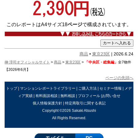
このレポートはA4サイズ18
ページ
で構成されています。
商品
•
東京23区
| 2026.6.24
榊 淳司オフィシャルサイト
>
商品
>
東京23区
>
「中央区・総集編」
全7物件
【2026年6月】
ページの先頭へ
トップ
|
マンションレポートライブラリー
|
ご購入方法
|
セミナー情報
|
メデ
ィア実績
|
有料面談相談
|
無料相談
|
プロフィール
|
お問い合せ
個人情報保護方針
|
特定商取引に関する表記
Copyright ©2026 Sakaki Atsushi
All Rights Reserved.