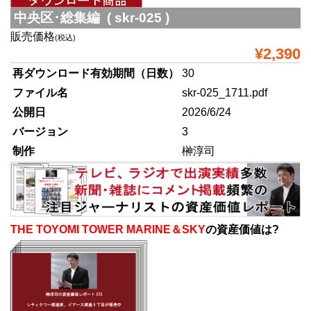
中央区･総集編 ( skr-025 )
販売価格
(税込)
¥2,390
再ダウンロード有効期間（日数）
30
ファイル名
skr-025_1711.pdf
公開日
2026/6/24
バージョン
3
制作
榊淳司
THE TOYOMI TOWER MARINE＆SKY
の資産価値は?