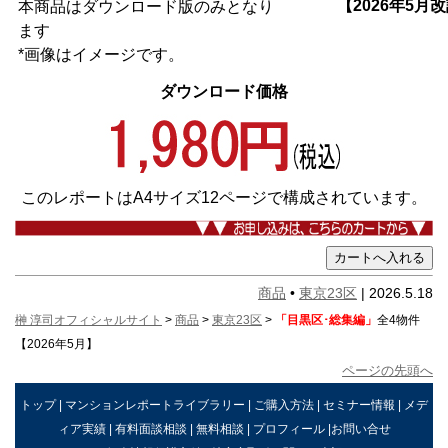
【2026年5月
本商品はダウンロード版のみとなり
ます
*画像はイメージです。
ダウンロード価格
このレポートはA4サイズ12ページで構成されています。
商品
•
東京23区
| 2026.5.18
榊 淳司オフィシャルサイト
>
商品
>
東京23区
>
「目黒区･総集編」
全4物件
【2026年5月】
ページの先頭へ
トップ
|
マンションレポートライブラリー
|
ご購入方法
|
セミナー情報
|
メデ
ィア実績
|
有料面談相談
|
無料相談
|
プロフィール
|
お問い合せ