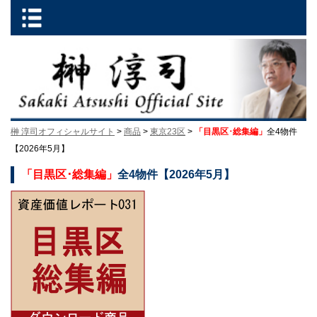
榊 淳司オフィシャルサイト
>
商品
>
東京23区
>
「目黒区･総集編」
全4物件
【2026年5月】
「目黒区･総集編」
全4物件【2026年5月】