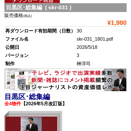
目黒区･総集編 ( skr-031 )
販売価格
(税込)
¥1,980
再ダウンロード有効期間（日数）
30
ファイル名
skr-031_1801.pdf
公開日
2026/5/18
バージョン
3
制作
榊淳司
目黒区･総集編
全4物件
【2026年5月改訂版】