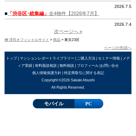
2026.7.5
■
「渋谷区･総集編」
全4物件【2026年7月】
2026.7.4
次ページへ »
榊 淳司オフィシャルサイト
>
商品
> 東京23区
ページの先頭へ
トップ
|
マンションレポートライブラリー
|
ご購入方法
|
セミナー情報
|
メデ
ィア実績
|
有料面談相談
|
無料相談
|
プロフィール
|
お問い合せ
個人情報保護方針
|
特定商取引に関する表記
Copyright ©2026 Sakaki Atsushi
All Rights Reserved.
モバイル
PC