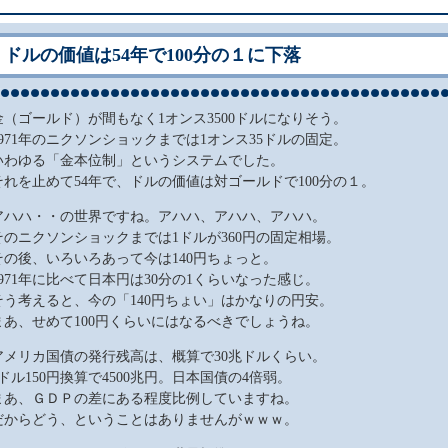
ドルの価値は54年で100分の１に下落
金（ゴールド）が間もなく1オンス3500ドルになりそう。
1971年のニクソンショックまでは1オンス35ドルの固定。
いわゆる「金本位制」というシステムでした。
それを止めて54年で、ドルの価値は対ゴールドで100分の１。
アハハ・・の世界ですね。アハハ、アハハ、アハハ。
そのニクソンショックまでは1ドルが360円の固定相場。
その後、いろいろあって今は140円ちょっと。
1971年に比べて日本円は30分の1くらいなった感じ。
そう考えると、今の「140円ちょい」はかなりの円安。
まあ、せめて100円くらいにはなるべきでしょうね。
アメリカ国債の発行残高は、概算で30兆ドルくらい。
1ドル150円換算で4500兆円。日本国債の4倍弱。
まあ、ＧＤＰの差にある程度比例していますね。
だからどう、ということはありませんがｗｗｗ。