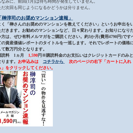
ちなみに、前回(1月)は待ち時間が発生していません。
ただ次回も同じようになるかどうかは分りません。
「榊淳司のお奨めマンション速報」
よく「榊さんのお奨めのマンションを教えてください」というお申出を
ただきます。お勧めのマンションなど、日々変わります。お知りになり
い方は、ぜひ有料メルマガをご購読ください。約3か月(費用4790円)です
ての資産価値レポートのタイトルを一巡します。それでレポートの価格
して数万円分となります。
購読料 1ヵ月
1,590
円
※購読料金のお支払いはクレジットカードのみ
なります。
お申込みは
コチラから
次のページの右下「カートに入れ
る」をクリックしてください。