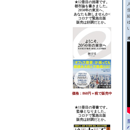
★12冊目の拙著です。
都市論を書きました。
2050年の東京へ、
あなたも旅しませんか<
コロナで緊急出版
販売は好調だとか。
価格：860円＋税で販売中
★11冊目の著書です。
監修となりました。
コロナで緊急出版
販売は好調だとか
。