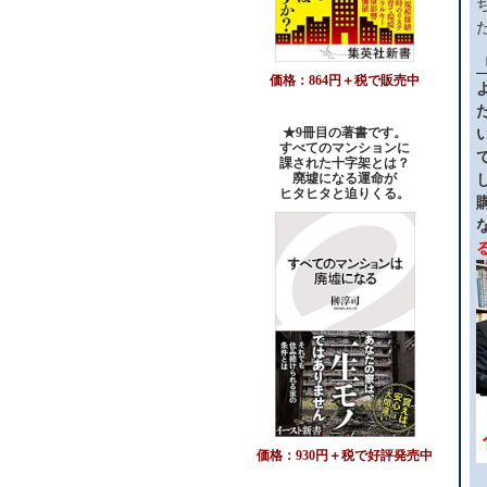
価格：864円＋税で販売中
★9冊目の著書です。
すべてのマンションに
課された十字架とは？
廃墟になる運命が
ヒタヒタと迫りくる。
価格：930円＋税で好評発売中