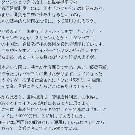
ニクソンショックで始まった世界標準での
「管理通貨制度」には、基本「バブル化」の仕組みあり。
つまり、通貨を自在に生み出せるというのは
人間の基本的な怠惰な性情によって濫用されるワケ。
やり過ぎると、国家がデフォルトします。たとえば・・
アルゼンチンとか、スリランカとか・・ジンバブエ。
今の中国は、通貨発行権の濫用を必死で我慢しています。
そこをやらかすと、ハイパーインフレが待っています。
でもまあ、あといくらも持たないように思えますが。
日本という国は、基本が生真面目ですね。あと、優柔不断。
政治家たちはバラマキに走りたがります。ダメになった
ようですが、石破君は全国民に「ひとり5万円」を画策。
そんな金、普通に考えたらどこにもありませんが。
私から見ると、世界経済は「管理通貨制度」の限界に
挑戦するトライアルの過程にあるように思えます。
この制度、基本的にインチキです。だって所詮は「紙」に
キレイに「10000万円」と印刷してあるものが、
街中では1万円分の価値として通用しているわけですから。
これって、普通に考えてどこか変ですよね。