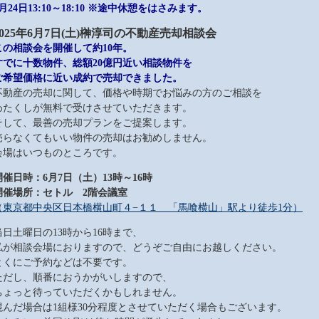
5月24日13:10～18:10 ※途中休憩をはさみます。
025
年6月7
日(土)榊淳司の不動産売却相談会
この相談会を開催して約10
年。
すでに十数物件、総額20
億円近い相談物件を
ご希望価格に近い成約で売却できました。
不動産の売却に関して、価格や時期でお悩みの方のご相談を
わたくしが無料で受けさせていただきます。
そして、最善の売却プランをご提案します。
売らなくてもいい物件の売却はお勧めしません。
会場はいつものところです。
開催日時：6月7日（土）13時～16時
開催場所：セトル 2階会議室
（東京都中央区日本橋横山町４−１１ 「馬喰横山」駅より徒歩1分）
当日土曜日の13時から16時まで、
私が相談会場におりますので、どうぞご自由にお越しください。
とくにご予約などは不要です。
ただし、順番におうかがいしますので、
ちょっと待っていただくかもしれません。
混んだ場合は1組様30分程度とさせていただく場合もございます。