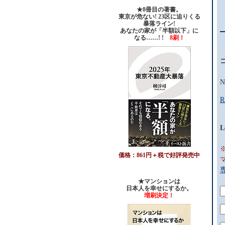
★8冊目の著書。
東京が危ない! 23区に迫りくる
暴落ライン!
あなたの家が「半額以下」に
なる……! !
8刷！
N
R
L
価格：861円＋税で好評発売中
★マンションは
日本人を幸せにするか。
増刷決定！