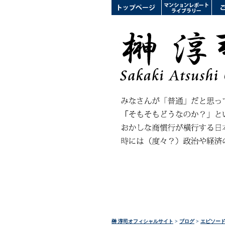
榊 淳司オフィシャルサイト
>
ブログ
>
エピソー