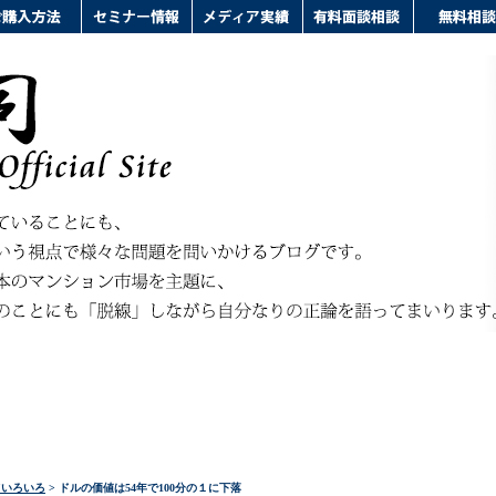
ドいろいろ
> ドルの価値は54年で100分の１に下落