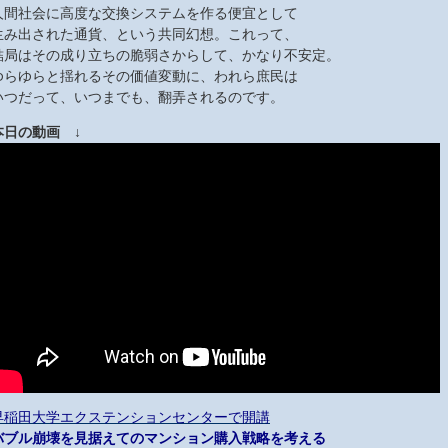
人間社会に高度な交換システムを作る便宜として
生み出された通貨、という共同幻想。これって、
結局はその成り立ちの脆弱さからして、かなり不安定。
ゆらゆらと揺れるその価値変動に、われら庶民は
いつだって、いつまでも、翻弄されるのです。
本日の動画 ↓
早稲田大学エクステンションセンターで開講
バブル崩壊を見据えてのマンション購入戦略を考える