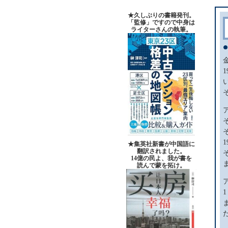
★久しぶりの書籍発刊。
「監修」ですので中身は
ライターさんの執筆。
★集英社新書が中国語に
翻訳されました。
14億の民よ、我が書を
読んで蒙を拓け。