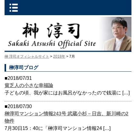
榊 淳司オフィシャルサイト
>
2018年
> 7月
榊淳司ブログ
■2018/07/31
貧乏人の小さな幸福論
子どもの頃、我が家にはお風呂がなかったので銭湯に […]
■2018/07/30
榊淳司マンション情報243号 武蔵小杉－日吉、新川崎の2
物件
7月30日15：40に「榊淳司マンション情報24 […]