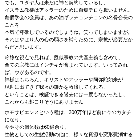
でも、ユダヤ人は未だに神と契約しているし、
イスラム教徒はアッラーのために自爆テロを厭いません。
創価学会の会員は、あの油ギッチョンチョンの名誉会長の
ことを
本気で尊敬しているのでしょうね。笑ってしまいますが。
それはやはり人の心の弱さを補うために、宗教が必要だか
らだと思います。
冷静な視点で見れば、擬似宗教の共産主義も含めて、
全ての宗教にはインチキが含まれています。いってみれ
ば、ウがあるのです。
神様はもちろん、キリストやアッラーや阿弥陀如来が
現世に出てきて我々の誰かを救済してくれる、
ということは、検証できる過去には一度もなかったし、
これからも起こりそうにありません。
ホモサピエンスという種は、200万年ほど前に今のカタチ
になり、
今やその個体数は60億余り。
生物としての生態活動の他に、様々な資源を変形費消する