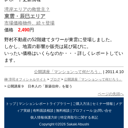
湾岸エリアの救世主？
東雲・辰巳エリア
市場価格物件、続々登場
価格
2,490
円
野村不動産の52階建てタワーが東雲に登場しました。
しかし、地震の影響か販売は延び延びに。
いったい価格はいくらなのか・・・詳しくレポートしてい
ます。
公開講座「マンションって何だろう」
| 2011.4.10
榊 淳司オフィシャルサイト
>
ブログ
>
公開講座「マンションって何だろう」
> 公開講座９ 日本人の「新築信仰」を疑う
ページの先頭へ
トップ
|
マンションレポートライブラリー
|
ご購入方法
|
セミナー情報
|
メデ
ィア実績
|
有料面談相談
|
無料相談
|
プロフィール
|
お問い合せ
個人情報保護方針
|
特定商取引に関する表記
Copyright ©2026 Sakaki Atsushi