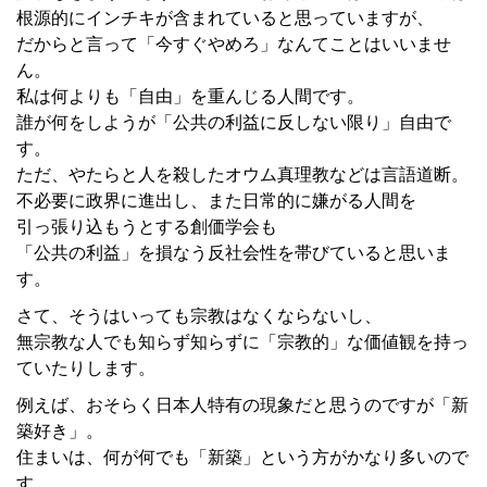
根源的にインチキが含まれていると思っていますが、
だからと言って「今すぐやめろ」なんてことはいいませ
ん。
私は何よりも「自由」を重んじる人間です。
誰が何をしようが「公共の利益に反しない限り」自由で
す。
ただ、やたらと人を殺したオウム真理教などは言語道断。
不必要に政界に進出し、また日常的に嫌がる人間を
引っ張り込もうとする創価学会も
「公共の利益」を損なう反社会性を帯びていると思いま
す。
さて、そうはいっても宗教はなくならないし、
無宗教な人でも知らず知らずに「宗教的」な価値観を持っ
ていたりします。
例えば、おそらく日本人特有の現象だと思うのですが「新
築好き」。
住まいは、何が何でも「新築」という方がかなり多いので
す。