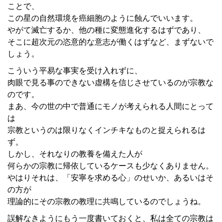
ことで、
この星の自然環境を癌細胞のように蝕んでいいます。
やがて滅亡するか、他の種に変態進化するはずであり、
そこに超次元の恣意的な意志が働くはずなど、まずないで
しょう。
こういう平易な事実を受け入れずに、
肉眼で見る事のできない虚構を信じさせているのが宗教な
のです。
まあ、今の世の中で普通にモノが考えられる人間にとって
は
宗教というのは限りなくインチキなものと捉えられるは
ず。
しかし、それなりの教養を備えた人が
何らかの宗教に帰依しているケースも少なくありません。
やはりそれは、「安寧を求める心」のせいか、あるいはそ
の方が
理論的にその宗教の教理に共鳴しているのでしょうね。
誤解なきようにもう一度書いておくと、私は全ての宗教は