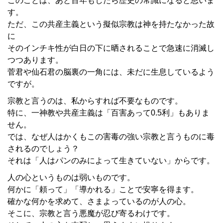
このことは、あと百年もしたら歴史の常識になると思いま
す。
ただ、この共産主義という擬似宗教は神を持たなかった故
に
そのインチキ性が白日の下に晒されることで急速に消滅し
つつあります。
菅君や仙石君の脳裏の一角には、未だに生息しているよう
ですが。
宗教と言うのは、私からすれば不要なものです。
特に、一神教や共産主義は「百害あって0.5利」もありま
せん。
では、なぜ人はかくもこの害毒の強い宗教と言うものに毒
されるのでしょう？
それは「人はパンのみによって生きていない」からです。
人の心というものは弱いものです。
何かに「頼って」「導かれる」ことで安寧を得ます。
確かな何かを求めて、さまよっているのが人の心。
そこに、宗教と言う悪魔が忍び寄るわけです。