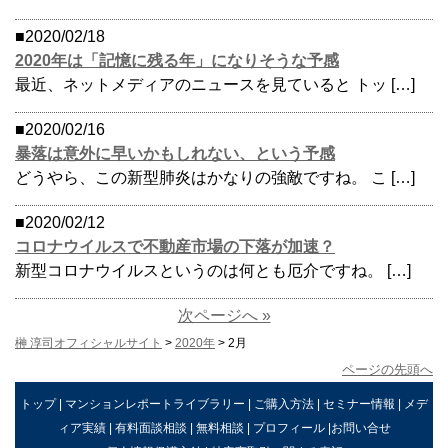
■2020/02/18
2020年は「記憶に残る年」になりそうな予感
最近、ネットメディアのニュースを見ていると トッ […]
■2020/02/16
暴落は意外に早いかもしれない、という予感
どうやら、この新型肺炎はかなりの強敵ですね。 こ […]
■2020/02/12
コロナウイルスで不動産市場の下落が加速？
新型コロナウイルスというのは何とも厄介ですね。 […]
次ページへ »
榊 淳司オフィシャルサイト
>
2020年
> 2月
ページの先頭へ
トップ
|
マンションレポートライブラリー
|
ご購入方法
|
セミナー情報
|
メデ
ィア実績
|
有料面談相談
|
無料相談
|
プロフィール
|
お問い合せ