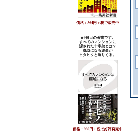
価格：864円＋税で販売中
★9冊目の著書です。
すべてのマンションに
課された十字架とは？
廃墟になる運命が
ヒタヒタと迫りくる。
価格：930円＋税で好評発売中