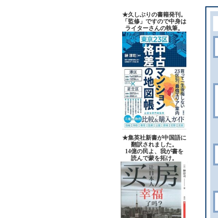
★久しぶりの書籍発刊。
「監修」ですので中身は
ライターさんの執筆。
★集英社新書が中国語に
翻訳されました。
14億の民よ、我が書を
読んで蒙を拓け。