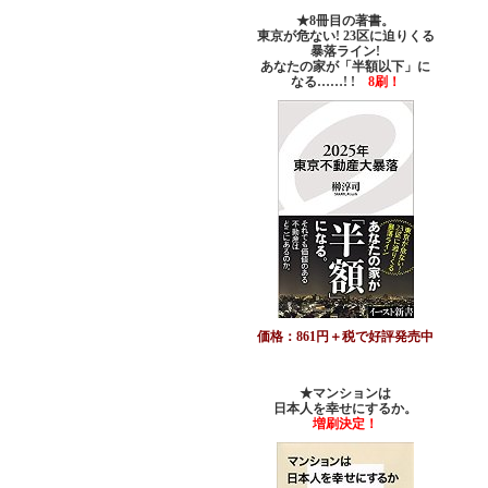
★8冊目の著書。
東京が危ない! 23区に迫りくる
暴落ライン!
あなたの家が「半額以下」に
なる……! !
8刷！
価格：861円＋税で好評発売中
★マンションは
日本人を幸せにするか。
増刷決定！