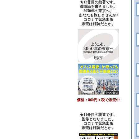
★12冊目の拙著です。
都市論を書きました。
2050年の東京へ、
あなたも旅しませんか<
コロナで緊急出版
販売は好調だとか。
価格：860円＋税で販売中
★11冊目の著書です。
監修となりました。
コロナで緊急出版
販売は好調だとか
。