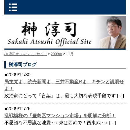
榊 淳司オフィシャルサイト
>
2009年
> 11月
榊淳司ブログ
■2009/11/30
民主党よ、読売新聞よ、三井不動産Rよ、キチンと説明せ
よ！
政治家にとって「言葉」は、最も大切な表現手段です […]
■2009/11/26
乱戦模様の「豊島区マンション市場」を明解に分析！
不思議な不思議な池袋～♪ 東は西武で！西東武～♪ […]