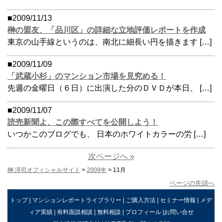
■2009/11/13
榊の盟友、「品川区」の詳細な立地評価レポートを作成
東京の山手線というのは、南北に細長い円を描きます […]
■2009/11/09
「武蔵小杉」のマンション市場を見究める！
先週の金曜日（６日）に出演した分のＤＶＤが本日、 […]
■2009/11/07
読売新聞よ、この際すべてを公開しよう！
いつかこのブログでも、 日本のホワイトカラーの労 […]
次ページへ »
榊 淳司オフィシャルサイト
>
2009年
> 11月
ページの先頭へ
トップ
|
マンションレポートライブラリー
|
ご購入方法
|
セミナー情報
|
メデ
ィア実績
|
有料面談相談
|
無料相談
|
プロフィール
|
お問い合せ