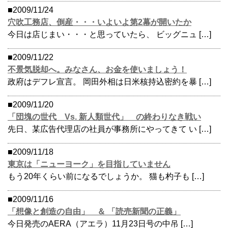
■2009/11/24
穴吹工務店、倒産・・・いよいよ第2幕が開いたか
今日は店じまい・・・と思っていたら、 ビッグニュ […]
■2009/11/22
不景気脱却へ。みなさん、お金を使いましょう！
政府はデフレ宣言。 岡田外相は日米核持込密約を暴 […]
■2009/11/20
「団塊の世代 Vs. 新人類世代」 の終わりなき戦い
先日、某広告代理店の社員が事務所にやってきて い […]
■2009/11/18
東京は「ニューヨーク」を目指していません
もう20年くらい前になるでしょうか。 猫も杓子も […]
■2009/11/16
「想像と創造の自由」 ＆ 「読売新聞の正義」
今日発売のAERA（アエラ）11月23日号の中吊 […]