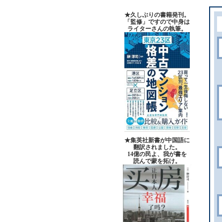
★久しぶりの書籍発刊。
「監修」ですので中身は
ライターさんの執筆。
★集英社新書が中国語に
翻訳されました。
14億の民よ、我が書を
読んで蒙を拓け。