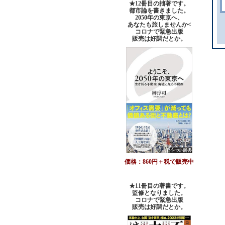
★12冊目の拙著です。
都市論を書きました。
2050年の東京へ、
あなたも旅しませんか<
コロナで緊急出版
販売は好調だとか。
価格：860円＋税で販売中
★11冊目の著書です。
監修となりました。
コロナで緊急出版
販売は好調だとか
。