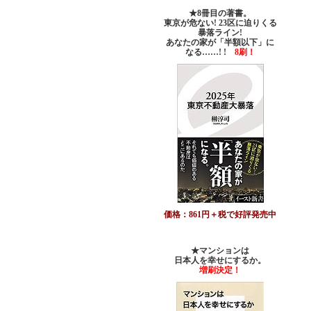
★8冊目の著書。
東京が危ない! 23区に迫りくる
暴落ライン!
あなたの家が「半額以下」に
なる……! !
8刷！
価格：861円＋税で好評発売中
★マンションは
日本人を幸せにするか。
増刷決定！