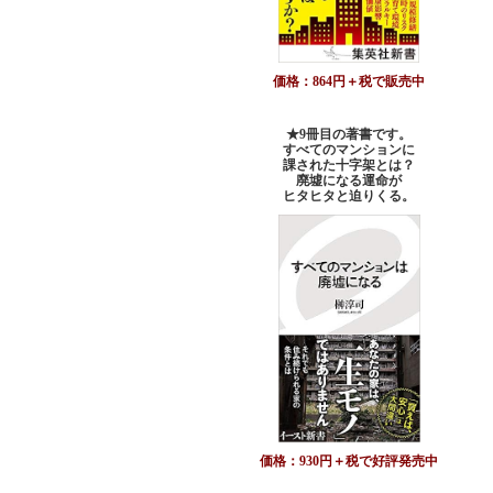
価格：864円＋税で販売中
★9冊目の著書です。
すべてのマンションに
課された十字架とは？
廃墟になる運命が
ヒタヒタと迫りくる。
価格：930円＋税で好評発売中