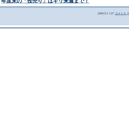
年度末の「投売り」はギリ来週まで！
2009/3/1 1:07
コメント (1