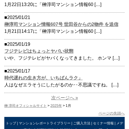
1月22日13:20に「榊淳司マンション情報60 […]
■2025/01/21
榊淳司マンション情報607号 世田谷からの2物件 を送信
1月21日14:17に「榊淳司マンション情報60 […]
■2025/01/19
フジテレビはちょっとヤバい状態
いや、フジテレビがヤバくなってきました。 ホンマ […]
■2025/01/17
時代遅れの生き方が、いちばんラク」
人はなぜエラそうにしたがるのか‥不思議ですね。 […]
次ページへ »
榊 淳司オフィシャルサイト
>
2025年
> 1月
ページの先頭へ
トップ
|
マンションレポートライブラリー
|
ご購入方法
|
セミナー情報
|
メデ