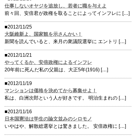
仕事しないオヤジを追放し、若者に職を与えよ
前々回、安倍君が政権を取ることによってインフレに […]
■2012/11/25
大阪維新よ、国家観を示さんかい！
新聞を読んでいると、来月の衆議院選挙に エントリ […]
■2012/11/21
やってくるか、安倍政権によるインフレ
20年前に死んだ私の父親は、大正5年(1916) […]
■2012/11/19
マンションは価格を決めてから募集せよ！
私は、白洲次郎という人が好きです。 明治生まれの […]
■2012/11/16
日本国憲法は学生の論文並みのシロモノ
いやはや、解散総選挙とは驚きました。 安倍政権に […]