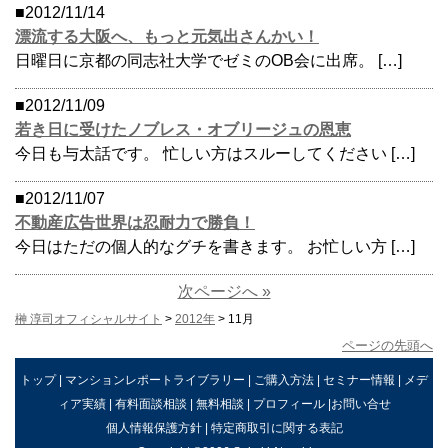
■2012/11/14
漂流する大阪へ、もっと元気出さんかい！
日曜日に京都の同志社大学でゼミのOB会に出席。 […]
■2012/11/09
若き日に受けたノブレス・オブリージュの恩恵
今日も与太話です。 忙しい方はスルーしてください […]
■2012/11/07
不動産広告世界は忍耐力で勝負！
今日はただの個人的なグチを書きます。 お忙しい方 […]
次ページへ »
榊 淳司オフィシャルサイト
>
2012年
> 11月
ページの先頭へ
トップ
|
マンションレポートライブラリー
|
ご購入方法
|
セミナー情報
|
メデ
ィア実績
|
有料面談相談
|
無料相談
|
プロフィール
|
お問い合せ
個人情報保護方針
|
特定商取引に関する表記