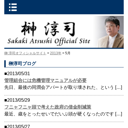
榊 淳司オフィシャルサイト
>
2013年
> 5月
榊淳司ブログ
■2013/05/31
管理組合には危機管理マニュアルが必要
先日、最後の同潤会アパートが取り壊された、という […]
■2013/05/29
フニャフニャ頭で考えた政府の借金削減策
最近、歳をとったせいでだいぶ頭が硬くなったのです […]
■2013/05/27