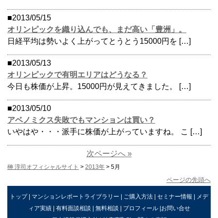
■2013/05/15
オリンピックを織り込んでも、まだ高い「豊洲」。
日経平均は勢いよく上がってとうとう15000円を […]
■2013/05/13
オリンピックで有明エリアはどうなる？
今日も株価が上昇。15000円が見えてきました。 […]
■2013/05/10
アベノミクス失敗でもマンションは買い？
いやはや・・・派手に株価が上がっていますね。 こ […]
次ページへ »
榊 淳司オフィシャルサイト
>
2013年
> 5月
ページの先頭へ
トップ
|
マンションレポートライブラリー
|
ご購入方法
|
セミナー情報
|
メデ
ィア実績
|
有料面談相談
|
無料相談
|
プロフィール
|
お問い合せ