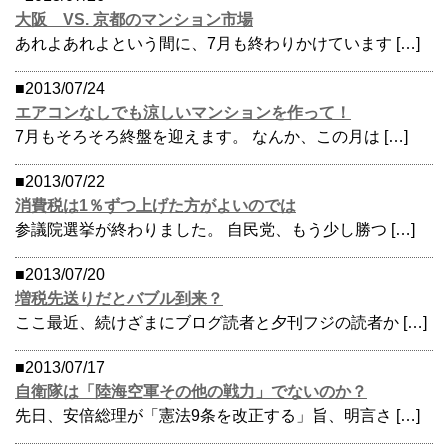
大阪 VS. 京都のマンション市場
あれよあれよという間に、7月も終わりかけています […]
■2013/07/24
エアコンなしでも涼しいマンションを作って！
7月もそろそろ終盤を迎えます。 なんか、この月は […]
■2013/07/22
消費税は1％ずつ上げた方がよいのでは
参議院選挙が終わりました。 自民党、もう少し勝つ […]
■2013/07/20
増税先送りだとバブル到来？
ここ最近、続けざまにブログ読者と夕刊フジの読者か […]
■2013/07/17
自衛隊は「陸海空軍その他の戦力」でないのか？
先日、安倍総理が「憲法9条を改正する」旨、明言さ […]