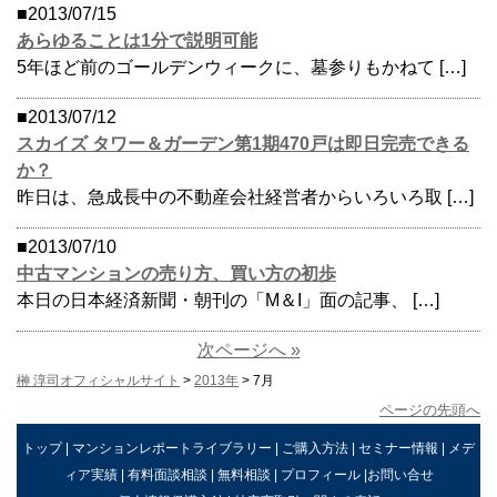
■2013/07/15
あらゆることは1分で説明可能
5年ほど前のゴールデンウィークに、墓参りもかねて […]
■2013/07/12
スカイズ タワー＆ガーデン第1期470戸は即日完売できる
か？
昨日は、急成長中の不動産会社経営者からいろいろ取 […]
■2013/07/10
中古マンションの売り方、買い方の初歩
本日の日本経済新聞・朝刊の「M＆I」面の記事、 […]
次ページへ »
榊 淳司オフィシャルサイト
>
2013年
> 7月
ページの先頭へ
トップ
|
マンションレポートライブラリー
|
ご購入方法
|
セミナー情報
|
メデ
ィア実績
|
有料面談相談
|
無料相談
|
プロフィール
|
お問い合せ