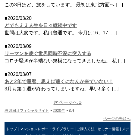
この3日ほど、旅をしています。 最初は東北方面へ […]
■2020/03/20
どでもええ人生を日々継続中です
世間は大変です。私は普通です。 今月は16、17 […]
■2020/03/09
リーマンを凌ぐ世界同時不況に突入する
コロナ騒ぎが半端ない規模になってきましたね。 私 […]
■2020/03/07
あと2年で還暦、思えば遠くになんか来ていない！
3月も第１週が終わってしまいますね。早い! 多く […]
次ページへ »
榊 淳司オフィシャルサイト
>
2020年
> 3月
ページの先頭へ
トップ
|
マンションレポートライブラリー
|
ご購入方法
|
セミナー情報
|
メデ