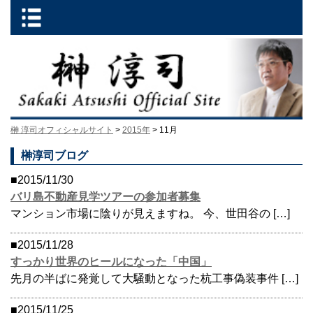
榊 淳司オフィシャルサイト
>
2015年
> 11月
榊淳司ブログ
■2015/11/30
バリ島不動産見学ツアーの参加者募集
マンション市場に陰りが見えますね。 今、世田谷の […]
■2015/11/28
すっかり世界のヒールになった「中国」
先月の半ばに発覚して大騒動となった杭工事偽装事件 […]
■2015/11/25