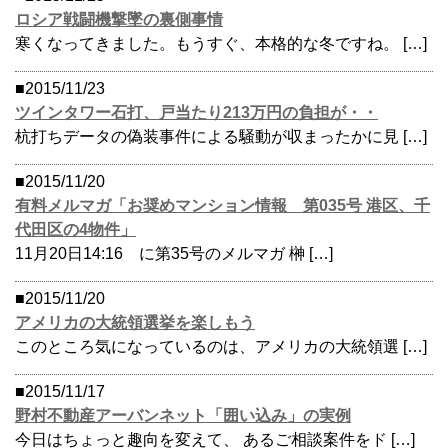
ロシア戦闘機撃墜の裏側事情
寒くなってきました。もうすぐ、本格的な冬ですね。 […]
■2015/11/23
ツインタワー石打、戸当たり213万円の負担が・・
杭打ちデータの偽装事件による騒動が収まったかに見 […]
■2015/11/20
有料メルマガ「お奨めマンション情報 第035号 港区、千
代田区の4物件」
11月20日14:16 に第35号のメルマガ 榊 […]
■2015/11/20
アメリカの大統領選挙を楽しもう
このところ気になっているのは、アメリカの大統領選 […]
■2015/11/17
野村不動産アーバンネット「囲い込み」の実例
今日はちょっと趣向を変えて、 あるご相談案件をド […]