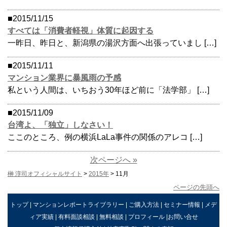
■2015/11/15
すべては「消費者軽視」体質に起因する
一昨日、昨日と、新潟県の湯沢方面へ出張っていまし […]
■2015/11/11
マンション業界に暴風雨の予感
私という人間は、いちおう30年ほど前に「法学部」 […]
■2015/11/09
台湾よ、「独立」しなさい！
ここのところ、例の横浜LaLa事件の関係のアレコ […]
次ページへ »
榊 淳司オフィシャルサイト
>
2015年
> 11月
ページの先頭へ
トップ
|
マンションレポートライブラリー
|
ご購入方法
|
セミナー情報
|
メデ
ィア実績
|
有料面談相談
|
無料相談
|
プロフィール
|
お問い合せ