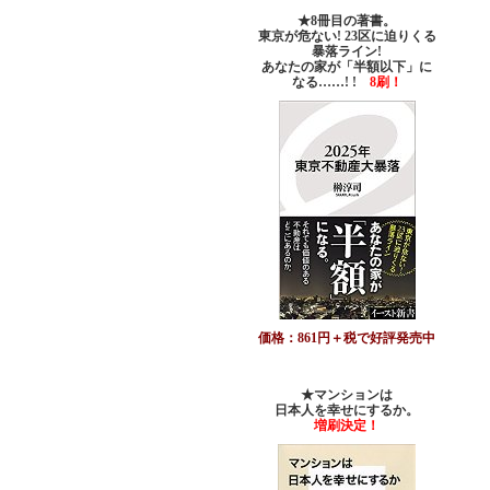
★8冊目の著書。
東京が危ない! 23区に迫りくる
暴落ライン!
あなたの家が「半額以下」に
なる……! !
8刷！
価格：861円＋税で好評発売中
★マンションは
日本人を幸せにするか。
増刷決定！