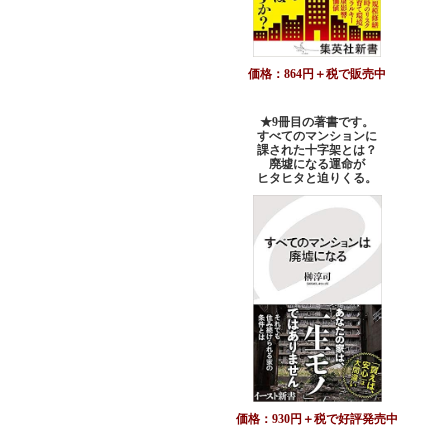
価格：864円＋税で販売中
★9冊目の著書です。
すべてのマンションに
課された十字架とは？
廃墟になる運命が
ヒタヒタと迫りくる。
価格：930円＋税で好評発売中