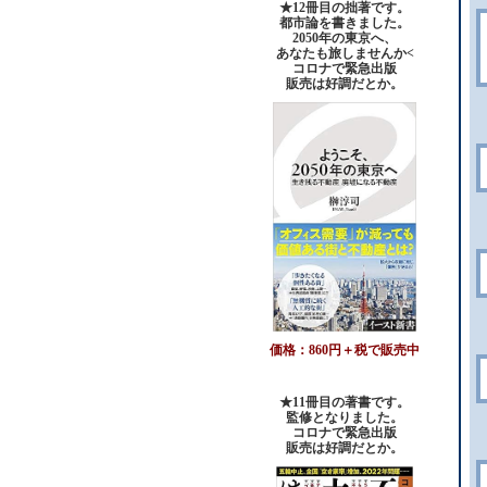
★12冊目の拙著です。
都市論を書きました。
2050年の東京へ、
あなたも旅しませんか<
コロナで緊急出版
販売は好調だとか。
価格：860円＋税で販売中
★11冊目の著書です。
監修となりました。
コロナで緊急出版
販売は好調だとか
。