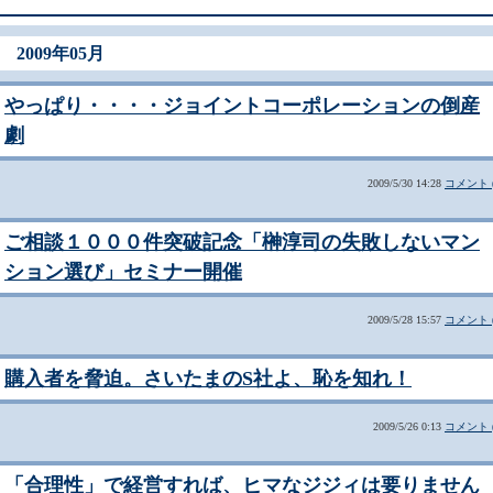
2009年05月
やっぱり・・・・ジョイントコーポレーションの倒産
劇
2009/5/30 14:28
コメント (
ご相談１０００件突破記念「榊淳司の失敗しないマン
ション選び」セミナー開催
2009/5/28 15:57
コメント (
購入者を脅迫。さいたまのS社よ、恥を知れ！
2009/5/26 0:13
コメント (
「合理性」で経営すれば、ヒマなジジィは要りません