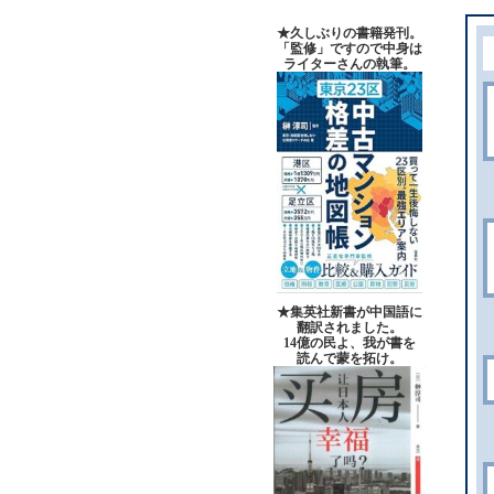
★久しぶりの書籍発刊。
「監修」ですので中身は
ライターさんの執筆。
★集英社新書が中国語に
翻訳されました。
14億の民よ、我が書を
読んで蒙を拓け。