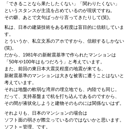
「できることなら果たしたくない」「関わりたくない」
というスタンスが主流を占めているのが現状ですね。
その癖、あとで文句ばっかり言ってきたりして(笑)。
私は、日本の建築技術をある程度は盲目的に信頼していま
す。
とういうか、私立文系のアホですから、信頼するしかない
(笑)。
だから、1981年の新耐震基準で作られたマンションは
「50年や100年はもつだろう」と考えています。
また、前回の東日本大震災程度の地震が来ても、
新耐震基準のマンションは大きな被害に遭うことはないと
考えています。
それは地盤の軟弱な湾岸の埋立地でも、内陸でも同じ。
だって、支持基盤まで杭を打ち込んであるのですから、
その間が液状化しようと建物そのものには関係ないはず。
それよりも、日本のマンションの場合は
ソフト面の弱さが際立っているのではないかと思います。
ソフト＝管理、です。