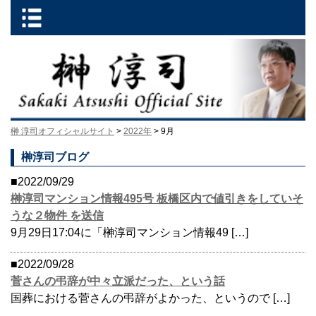
榊 淳司オフィシャルサイト
>
2022年
> 9月
榊淳司ブログ
■2022/09/29
榊淳司マンション情報495号 板橋区内で値引きをしていそ
うな２物件 を送信
9月29日17:04に「榊淳司マンション情報49 […]
■2022/09/28
菅さんの弔辞が中々立派だった、という話
国葬における菅さんの弔辞がよかった、というので […]