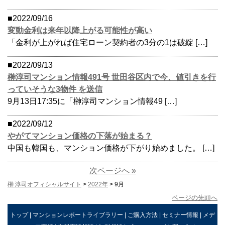
■2022/09/16
変動金利は来年以降上がる可能性が高い
「金利が上がれば住宅ローン契約者の3分の1は破綻 […]
■2022/09/13
榊淳司マンション情報491号 世田谷区内で今、値引きを行
っていそうな3物件 を送信
9月13日17:35に「榊淳司マンション情報49 […]
■2022/09/12
やがてマンション価格の下落が始まる？
中国も韓国も、マンション価格が下がり始めました。 […]
次ページへ »
榊 淳司オフィシャルサイト
>
2022年
> 9月
ページの先頭へ
トップ
|
マンションレポートライブラリー
|
ご購入方法
|
セミナー情報
|
メデ