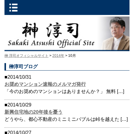
榊 淳司オフィシャルサイト
>
2014年
> 10月
榊淳司ブログ
■2014/10/31
お奨めマンション速報のメルマガ発行
「今のお奨めのマンションはありませんか？」 無料 […]
■2014/10/29
新興住宅地の20年後を憂う
どうやら、都心不動産のミニミニバブルは峠を越えた […]
■2014/10/27