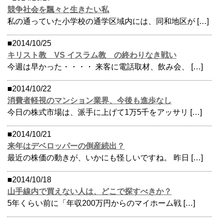
競争社会を飄々と生きたい私
私の通っていた小学校の通学区域内には、同和地区が […]
■2014/10/25
キリスト教 VS イスラム教 の終わりなき戦い
今週は早かった・・・・ 来客に電話取材、飲み会、 […]
■2014/10/22
消費者軽視のマンション業界、今後も進歩なし
今日の株式市場は、派手に上げて1万5千をアッサリ […]
■2014/10/21
来年はデベロッパーの倒産続出？
最近の株価の動きが、いかにも怪しいですね。 昨日 […]
■2014/10/18
山手線内で買えない人は、どこで探すべきか？
5年くらい前に「年収200万円からのマイホーム戦 […]