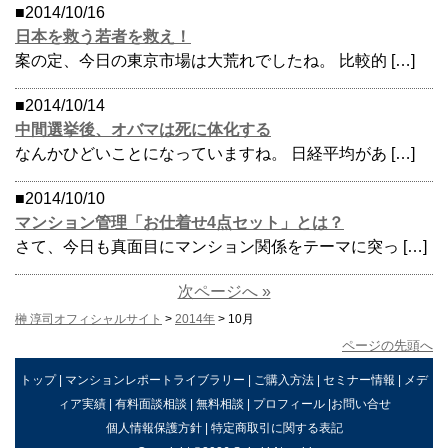
■2014/10/16
日本を救う若者を救え！
案の定、今日の東京市場は大荒れでしたね。 比較的 […]
■2014/10/14
中間選挙後、オバマは死に体化する
なんかひどいことになっていますね。 日経平均があ […]
■2014/10/10
マンション管理「お仕着せ4点セット」とは？
さて、今日も真面目にマンション関係をテーマに突っ […]
次ページへ »
榊 淳司オフィシャルサイト
>
2014年
> 10月
ページの先頭へ
トップ
|
マンションレポートライブラリー
|
ご購入方法
|
セミナー情報
|
メデ
ィア実績
|
有料面談相談
|
無料相談
|
プロフィール
|
お問い合せ
個人情報保護方針
|
特定商取引に関する表記