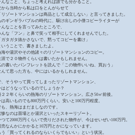
そんなこと、ちょっと考えれば誰でも分かること。
だから当時から私は口をとんがらせて
「リゾートマンションは商品として成立しない」と言ってきました。
あのギンギラバブルの時代に、駆け出しの小僧コピーライターが
そんなことを言ってみたところで、
みんな「フン」と鼻で笑って相手にしてくれませんでした。
「ガタガタ抜かさないで、黙ってコピーを書け」
ということで、書きましたよ。
熱海や湯沢やその他諸々のリゾートマンションのコピー。
生涯で２０物件くらいは書いたかもしれません。
私の書いたパンフレットを読んで「この物件いいね、買おう」
なんて思った方も、中にはいるかもしれません。
で、そうやって買ってしまったリゾートマンション、
今はどうなっているのでしょうか？
築２２年くらいの熱海のリゾートマンション。広さ50㎡前後。
今は高いものでも800万円くらい。安いと100万円程度。
でも、熱海はまだましなのです。
悲惨なのは苗場とか湯沢といったスキーリゾート。
かつて2000万円くらいで売りだされた物件が、今はせいぜい100万円。
競売なんかにかかると10万円とかになっています。
もう「買ってくれるのならいくらでもいい」という状況。