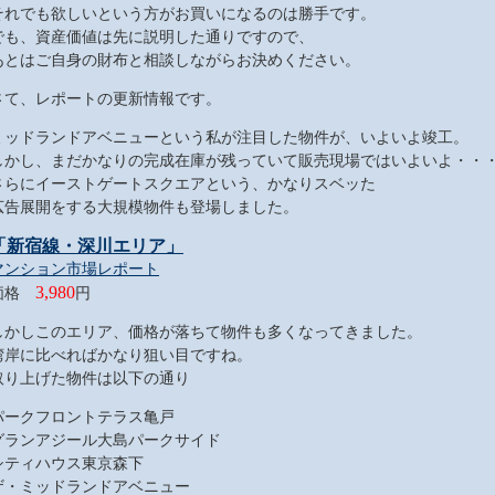
それでも欲しいという方がお買いになるのは勝手です。
でも、資産価値は先に説明した通りですので、
あとはご自身の財布と相談しながらお決めください。
さて、レポートの更新情報です。
ミッドランドアベニューという私が注目した物件が、いよいよ竣工。
しかし、まだかなりの完成在庫が残っていて販売現場ではいよいよ・・
さらにイーストゲートスクエアという、かなりスベッた
広告展開をする大規模物件も登場しました。
「新宿線・深川エリア」
マンション市場レポート
3,980
価格
円
しかしこのエリア、価格が落ちて物件も多くなってきました。
湾岸に比べればかなり狙い目ですね。
取り上げた物件は以下の通り
パークフロントテラス亀戸
グランアジール大島パークサイド
シティハウス東京森下
ザ・ミッドランドアベニュー