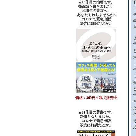
★12冊目の拙著です。
都市論を書きました。
2050年の東京へ、
あなたも旅しませんか<
コロナで緊急出版
販売は好調だとか。
価格：860円＋税で販売中
★11冊目の著書です。
監修となりました。
コロナで緊急出版
販売は好調だとか
。