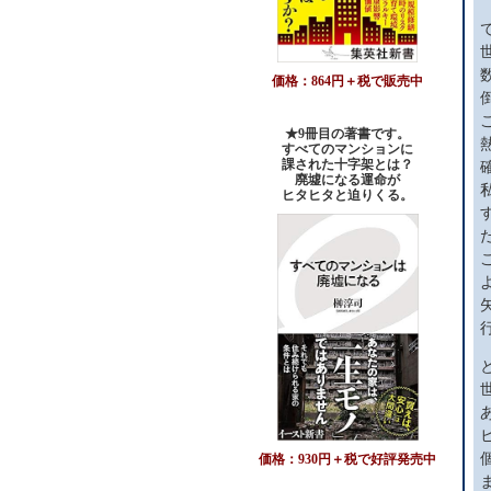
価格：864円＋税で販売中
★9冊目の著書です。
すべてのマンションに
課された十字架とは？
廃墟になる運命が
ヒタヒタと迫りくる。
価格：930円＋税で好評発売中