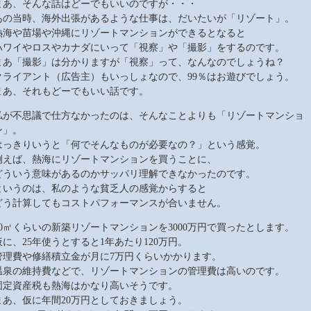
まあ、そんな話はどーでもいいのですが・・・
あの当時、海外出張があるような仕事は、だいたいが「リゾート」。
熱海や苗場や沖縄にリゾートマンションができるとなると
ハワイやロスやカナダにいって「視察」や「撮影」をするのです。
まあ「撮影」は分かりますが「視察」って、なんなのでしょうね？
クライアント（広告主）もいっしょなので、99％はお遊びでしょう。
まあ、それもどーでもいい話です。
私が不思議で仕方なかったのは、そんなことよりも「リゾートマンショ
ン」。
はっきりいうと「何でそんなものが必要なの？」という感覚。
例えば、熱海にリゾートマンションを買うことに、
どういう意味があるのかサッパリ理解できなかったのです。
というのは、私のような貧乏人の感覚からすると
どう計算してもコストパフォーマンスが合いません。
50㎡くらいの新築リゾートマンションを3000万円で買ったとします。
仮に、25年使うとすると1年あたり120万円。
管理費や修繕積立金が月に7万円くらいかかります。
温泉の維持費などで、リゾートマンションの管理費は高いのです。
固定資産税も熱海はかなり高いそうです。
まあ、仮に年間20万円としておきましょう。