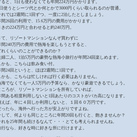
すると、1日も使わなくても年間224万円かかります。
1日使うとシーツ代とか何とかで3000円くらい取られるのが普通。
それでは2週間に1回ずつ、一度に2泊したとしましょう。
年間26回の利用で、15.6万円の費用がかかります。
さきの224万円と合わせると約240万円。
さて、リゾートマンションなんぞ買わずに
年間240万円の費用で熱海を楽しもうとすると、
どれくらいのことができるのか？
夫婦二人、1泊5万円の豪勢な熱海小旅行が年間24回楽しめます。
しかも、こちらは飲み食い付。
年間24回というと、ほぼ2週間に1回です。
しかも、こちらは忙しければ行く必要はありません。
熱海でなくても一人5万円の予算なら、かなり豪遊できるでしょう。
ところが、リゾートマンションを所有していれば、
年間ある程度利用しないと1回あたりのコストがバカ高になります。
例えば、年に４回しか利用しないと、１回６０万円です。
だったら、海外へ行った方が安上がりですよね。
そして、何よりも同じところに年間20回も行くと、飽きませんか？
それを25年間も続けるなんて・・・とても考えられませんね。
旅行なら、好きな時に好きな所に行けますよ。