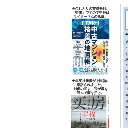
★久しぶりの書籍発刊。
「監修」ですので中身は
ライターさんの執筆。
★集英社新書が中国語に
翻訳されました。
14億の民よ、我が書を
読んで蒙を拓け。