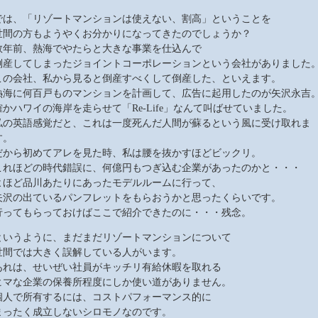
では、「リゾートマンションは使えない、割高」ということを
世間の方もようやくお分かりになってきたのでしょうか？
数年前、熱海でやたらと大きな事業を仕込んで
倒産してしまったジョイントコーポレーションという会社がありました
この会社、私から見ると倒産すべくして倒産した、といえます。
熱海に何百戸ものマンションを計画して、広告に起用したのが矢沢永吉
確かハワイの海岸を走らせて「Re-Life」なんて叫ばせていました。
私の英語感覚だと、これは一度死んだ人間が蘇るという風に受け取れま
す。
だから初めてアレを見た時、私は腰を抜かすほどビックリ。
これほどの時代錯誤に、何億円もつぎ込む企業があったのかと・・・
よほど品川あたりにあったモデルルームに行って、
矢沢の出ているパンフレットをもらおうかと思ったくらいです。
行ってもらっておけばここで紹介できたのに・・・残念。
というように、まだまだリゾートマンションについて
世間では大きく誤解している人がいます。
あれは、せいぜい社員がキッチリ有給休暇を取れる
ヒマな企業の保養所程度にしか使い道がありません。
個人で所有するには、コストパフォーマンス的に
まったく成立しないシロモノなのです。