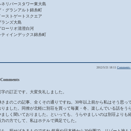
ルネリバースタワー東大島
ザ・グランアルト錦糸町
イーストゲートスクエア
ブランズ大島
グローリオ清澄白河
シティインデックス錦糸町
2012/5/21 18:11
Comments 
 Comments
誤字の訂正です。大変失礼しました。
榊さまのこの記事、全くその通りですね。30年以上前から私はそう思っ
おりました。同僚が北軽に別荘を買って毎夏・冬、楽しんでいる話をう
やましく聞いておりました。といっても、うらやましいのは別荘よりも
済力の方でして、私はホテルで満足でした。
でも、探せばあるものですね.銀座や日本橋から30分圏で、リゾート地も