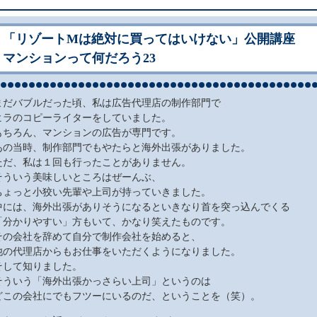
「リゾートMは絶対に買ってはいけない」公開講座
マンションって何だろう23
まだバブルだった頃、私は広告代理店の制作部門で
ヒラのコピーライターをしていました。
もちろん、マンションの広告が専門です。
あの当時、制作部門でもやたらと海外出張がありました。
ただ、私は１回も行ったことがありません。
そういう美味しいところはぜーんぶ、
ちょっと小狡い先輩や上司が持っていきました。
中には、海外出張がありそうになるといきなり首を突っ込んでくる
「分かりやすい」方もいて、かなり笑えたものです。
その会社を辞めて自分で制作会社を始めると、
他の代理店からもお仕事をいただくようになりました。
そして知りました。
そういう「海外出張かっさらい上司」というのは
どこの会社にでもフツーにいるのだ、ということを（笑）。