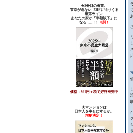
★8冊目の著書。
東京が危ない! 23区に迫りくる
暴落ライン!
あなたの家が「半額以下」に
なる……! !
8刷！
価格：861円＋税で好評発売中
★マンションは
日本人を幸せにするか。
増刷決定！