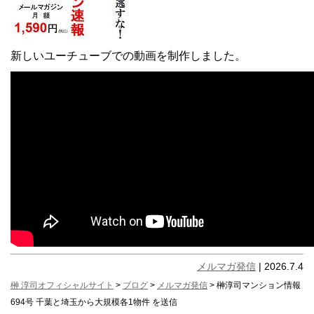
新しいユーチューブでの動画を制作しました。
メルマガ発信
| 2026.7.4
榊 淳司オフィシャルサイト
>
ブログ
>
メルマガ発信
> 榊淳司マンション情報
694号 千葉と埼玉から大規模各1物件 を送信