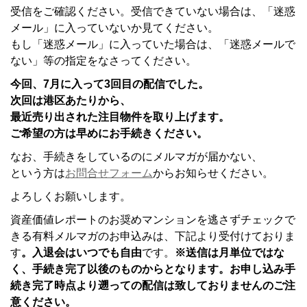
受信をご確認ください。受信できていない場合は、「迷惑
メール」に入っていないか見てください。
もし「迷惑メール」に入っていた場合は、「迷惑メールで
ない」等の指定をなさってください。
今回、7
月に入って3
回
目の配信でした。
次回は港区あたりから、
最近売り出された注目物件を取り上げます。
ご希望の方は早めにお手続きください。
なお、手続きをしているのにメルマガが届かない、
という方は
お問合せフォーム
からお知らせください。
よろしくお願いします。
資産価値レポートのお奨めマンションを逃さずチェックで
きる有料メルマガのお申込みは、下記より受付けておりま
す
。入退会はいつでも自由
です。
※送信は月単位ではな
く、手続き完了以後のものからとなります。お申し込み手
続き完了時点より遡っての配信は致しておりませんのご注
意ください。