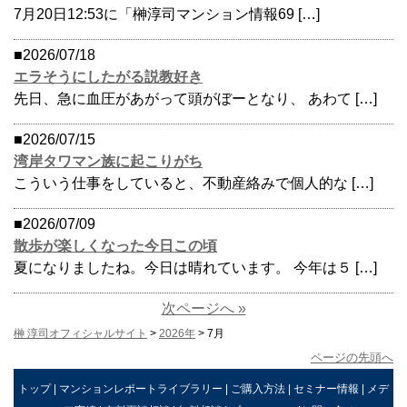
7月20日12:53に「榊淳司マンション情報69 […]
■2026/07/18
エラそうにしたがる説教好き
先日、急に血圧があがって頭がぼーとなり、 あわて […]
■2026/07/15
湾岸タワマン族に起こりがち
こういう仕事をしていると、不動産絡みで個人的な […]
■2026/07/09
散歩が楽しくなった今日この頃
夏になりましたね。今日は晴れています。 今年は５ […]
次ページへ »
榊 淳司オフィシャルサイト
>
2026年
> 7月
ページの先頭へ
トップ
|
マンションレポートライブラリー
|
ご購入方法
|
セミナー情報
|
メデ