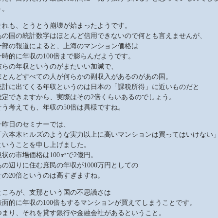
う。
それも、とうとう崩壊が始まったようです。
あの国の統計数字はほとんど信用できないので何とも言えませんが、
一部の報道によると、上海のマンション価格は
一時的に年収の100倍まで膨らんだようです。
彼らの年収というのがまたいい加減で、
ほとんどすべての人が何らかの副収入があるのがあの国。
統計に出てくる年収というのは日本の「課税所得」に近いものだと
推定できますから、実際はその2倍くらいあるのでしょう。
そう考えても、年収の50倍は異様ですね。
一昨日のセミナーでは、
「六本木ヒルズのような実力以上に高いマンションは買ってはいけない
ということを申し上げました。
現状の市場価格は100㎡で2億円。
あの辺りに住む庶民の年収が1000万円としての
その20倍というのは高すぎますね。
ところが、支那という国の不思議さは
表面的に年収の100倍もするマンションが買えてしまうことです。
つまり、それを貸す銀行や金融会社があるということ。