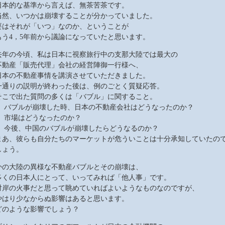
日本的な基準から言えば、無茶苦茶です。
当然、いつかは崩壊することが分かっていました。
要はそれが「いつ」なのか、ということが
もう4，5年前から議論になっていたと思います。
去年の今頃、私は日本に視察旅行中の支那大陸では最大の
不動産「販売代理」会社の経営陣御一行様へ、
日本の不動産事情を講演させていただきました。
一通りの説明が終わった後は、例のごとく質疑応答。
そこで出た質問の多くは「バブル」に関すること。
・ バブルが崩壊した時、日本の不動産会社はどうなったのか？
・ 市場はどうなったのか？
・ 今後、中国のバブルが崩壊したらどうなるのか？
まあ、彼らも自分たちのマーケットが危ういことは十分承知していたの
しょう。
かの大陸の異様な不動産バブルとその崩壊は、
多くの日本人にとって、いってみれば「他人事」です。
対岸の火事だと思って眺めていればよいようなものなのですが、
やはり少なからぬ影響はあると思います。
どのような影響でしょう？