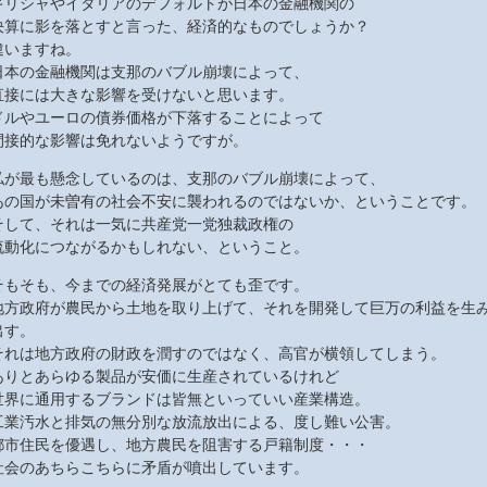
ギリシャやイタリアのデフォルトが日本の金融機関の
決算に影を落とすと言った、経済的なものでしょうか？
違いますね。
日本の金融機関は支那のバブル崩壊によって、
直接には大きな影響を受けないと思います。
ドルやユーロの債券価格が下落することによって
間接的な影響は免れないようですが。
私が最も懸念しているのは、支那のバブル崩壊によって、
あの国が未曽有の社会不安に襲われるのではないか、ということです。
そして、それは一気に共産党一党独裁政権の
流動化につながるかもしれない、ということ。
そもそも、今までの経済発展がとても歪です。
地方政府が農民から土地を取り上げて、それを開発して巨万の利益を生
出す。
それは地方政府の財政を潤すのではなく、高官が横領してしまう。
ありとあらゆる製品が安価に生産されているけれど
世界に通用するブランドは皆無といっていい産業構造。
工業汚水と排気の無分別な放流放出による、度し難い公害。
都市住民を優遇し、地方農民を阻害する戸籍制度・・・
社会のあちらこちらに矛盾が噴出しています。