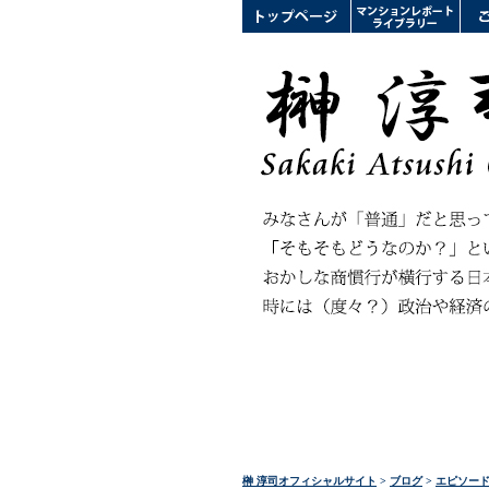
榊 淳司オフィシャルサイト
>
ブログ
>
エピソー