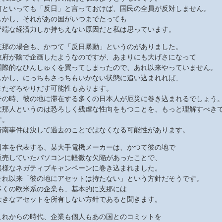
何といっても「反日」と言っておけば、国民の全員が反対しません。
しかし、それがあの国がいつまでたっても
半端な経済力しか持ちえない原因だと私は思っています。
支那の場合も、かつて「反日暴動」というのがありました。
政府が陰で企画したようなのですが、あまりにも大げさになって
国際的なひんしゅくを買ってしまったので、あれ以来やっていません。
しかし、にっちもさっちもいかない状態に追い込まれれば、
またぞろやりだす可能性もあります。
その時、彼の地に滞在する多くの日本人が厄災に巻き込まれるでしょう
支那人というのは恐ろしく残虐な性向をもつことを、もっと理解すべき
す。
済南事件は決して過去のことではなくなる可能性があります。
日本を代表する、某大手電機メーカーは、かつて彼の地で
販売していたパソコンに軽微な欠陥があったことで、
異様なネガティブキャンペーンに巻き込まれました。
それ以来「彼の地にアセットは持たない」という方針だそうです。
多くの欧米系の企業も、基本的に支那には
大きなアセットを所有しない方針であると聞きます。
これからの時代、企業も個人もあの国とのコミットを