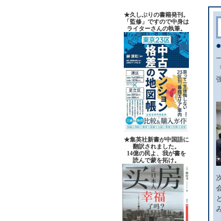
★久しぶりの書籍発刊。
「監修」ですので中身は
ライターさんの執筆。
★集英社新書が中国語に
翻訳されました。
14億の民よ、我が書を
読んで蒙を拓け。