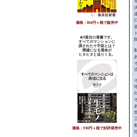
価格：864円＋税で販売中
★9冊目の著書です。
すべてのマンションに
課された十字架とは？
廃墟になる運命が
ヒタヒタと迫りくる。
価格：930円＋税で好評発売中