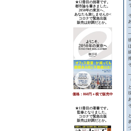
★12冊目の拙著です。
都市論を書きました。
2050年の東京へ、
あなたも旅しませんか<
コロナで緊急出版
販売は好調だとか。
価格：860円＋税で販売中
★11冊目の著書です。
監修となりました。
コロナで緊急出版
販売は好調だとか
。