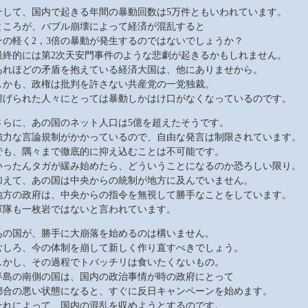
そして、国内で起きる年間の暴動回数は5万件ともいわれています。
ところが、バブル崩壊によって経済が混乱すると
その軽く2，3倍の暴動が発生するのではないでしょうか？
最終的には第2次天安門事件のような悲劇が起きるかもしれません。
あれほどの矛盾を抱えている経済大国は、他にありませから。
しかも、政権は批判を許さない共産党の一党独裁。
虐げられた人々にとっては暴動しかはけ口がなくなっているのです。
さらに、あの国のネット人口は5億を超えたそうです。
強力な言論規制がかかっているので、自由な発言は制限されています。
でも、隅々まで徹底的に抑え込むことは不可能です。
いったんタガが緩み始めたら、どういうことになるのか恐ろしい限り。
加えて、あの国は中央からの統制が地方に及んでいません。
地方の政府は、中央からの指令を無視して勝手なことをしています。
軍隊も一枚岩ではないと言われています。
あの国が、勝手に大崩落を始めるのは構いません。
むしろ、今の体制を崩して新しく作り直すべきでしょう。
しかし、その過程でトバッチリは食いたくないもの。
半島の南側の国は、国内の政治事情が時の政府にとって
都合の悪い状態になると、すぐに反日キャンペーンを始めます。
それによって、国内の混乱を収めようとするのです。