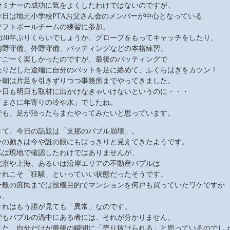
セミナーの成功に気をよくしたわけではないのですが、
昨日は地元小学校PTAお父さん会のメンバーが中心となっている
ソフトボールチームの練習に参加。
約30年ぶりくらいでしょうか、グローブをもってキャッチをしたり、
内野守備、外野守備、バッティングなどの本格練習。
すごーく楽しかったのですが、最後のバッティングで
走りだした途端に自分のバットを足に絡めて、ふくらはぎをカツン！
今朝は片足を引きずりつつ事務所までやってきました。
今日も明日も取材に出かけなきゃいけないというのに・・・
「まさに年寄りの冷や水」でしたね。
でも、足が治ったらまたやってみたいと思っています。
さて、今日の話題は「支那のバブル崩壊」。
その動きは今や誰の眼にもはっきりと見えてきたようです。
私は現地で確認したわけではありませんが、
北京や上海、あるいは沿岸エリアの不動産バブルは
それこそ「狂騒」といっていい状態だったそうです。
一般の庶民までは投機目的でマンションを何戸も買っていたワケですか
ら、
それはもう誰が見ても「異常」なのです。
でもバブルの渦中にある者には、それが分かりません。
また、自分だけが最後の瞬間に「売り抜けられる」と思っているのでし