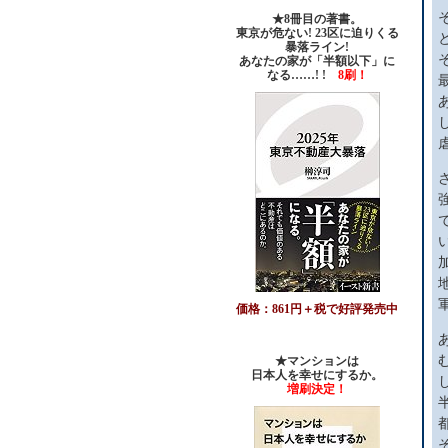
★8冊目の著書。
東京が危ない! 23区に迫りくる
暴落ライン!
あなたの家が「半額以下」に
なる……! !
8刷！
価格：861円＋税で好評発売中
★マンションは
日本人を幸せにするか。
増刷決定！