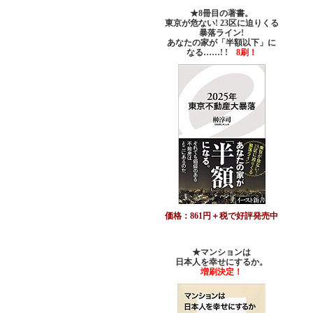
★8冊目の著書。
東京が危ない! 23区に迫りくる
暴落ライン!
あなたの家が「半額以下」に
なる……! !
8刷！
価格：861円＋税で好評発売中
★マンションは
日本人を幸せにするか。
増刷決定！