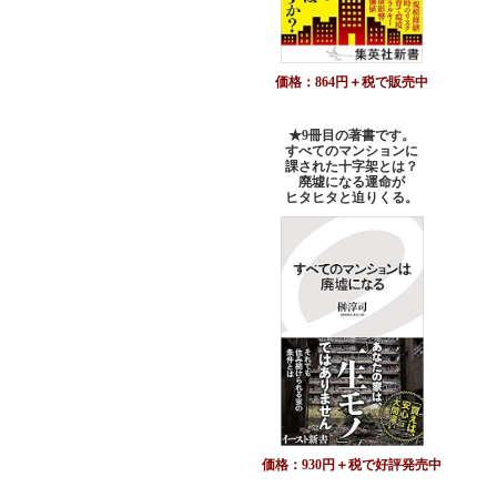
価格：864円＋税で販売中
★9冊目の著書です。
すべてのマンションに
課された十字架とは？
廃墟になる運命が
ヒタヒタと迫りくる。
価格：930円＋税で好評発売中