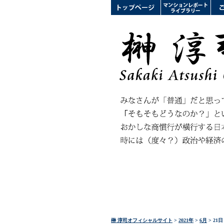
榊 淳司オフィシャルサイト
>
2021年
>
6月
> 21日