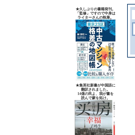
★久しぶりの書籍発刊。
「監修」ですので中身は
ライターさんの執筆。
★集英社新書が中国語に
翻訳されました。
14億の民よ、我が書を
読んで蒙を拓け。