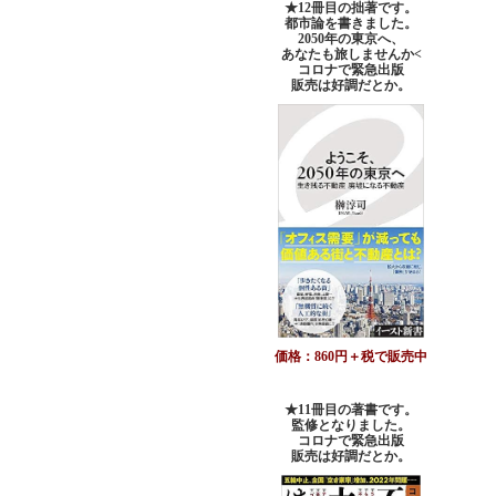
★12冊目の拙著です。
都市論を書きました。
2050年の東京へ、
あなたも旅しませんか<
コロナで緊急出版
販売は好調だとか。
価格：860円＋税で販売中
★11冊目の著書です。
監修となりました。
コロナで緊急出版
販売は好調だとか
。