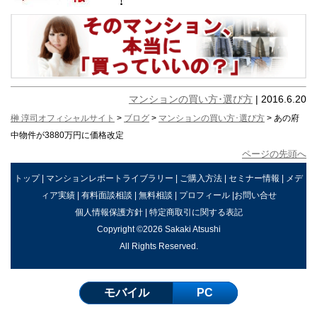
マンションの買い方･選び方
| 2016.6.20
榊 淳司オフィシャルサイト
>
ブログ
>
マンションの買い方･選び方
> あの府
中物件が3880万円に価格改定
ページの先頭へ
トップ
|
マンションレポートライブラリー
|
ご購入方法
|
セミナー情報
|
メデ
ィア実績
|
有料面談相談
|
無料相談
|
プロフィール
|
お問い合せ
個人情報保護方針
|
特定商取引に関する表記
Copyright ©2026 Sakaki Atsushi
All Rights Reserved.
モバイル
PC