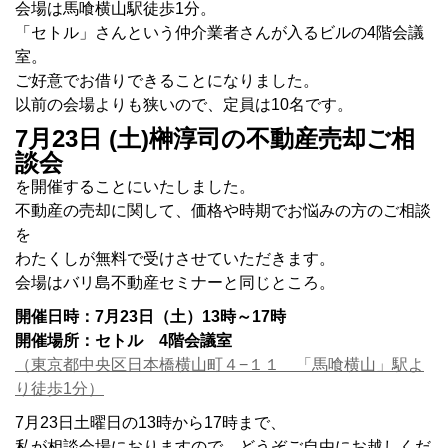
会場は馬喰横山駅徒歩1分。
「セトル」さんという仲介業者さんが入るビルの4階会議
室。
ご好意でお借りできることになりました。
以前の会場よりも狭いので、定員は10名です。
7月23日 (土)榊淳司の不動産売却ご相
談会
を開催することにいたしました。
不動産の売却に関して、価格や時期でお悩みの方のご相談
を
わたくしが無料で受けさせていただきます。
会場はバリ島不動産セミナーと同じところ。
開催日時：7月23日（土）13時～17時
開催場所：セトル 4階会議室
（東京都中央区日本橋横山町４−１１ 「馬喰横山」駅よ
り徒歩1分）
7月23日土曜日の13時から17時まで、
私が相談会場におりますので、どうぞご自由にお越しくだ