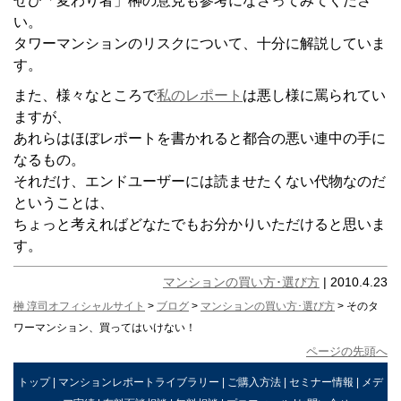
ぜひ「変わり者」榊の意見も参考になさってみてくださ
い。
タワーマンションのリスクについて、十分に解説していま
す。
また、様々なところで
私のレポート
は悪し様に罵られてい
ますが、
あれらはほぼレポートを書かれると都合の悪い連中の手に
なるもの。
それだけ、エンドユーザーには読ませたくない代物なのだ
ということは、
ちょっと考えればどなたでもお分かりいただけると思いま
す。
マンションの買い方･選び方
| 2010.4.23
榊 淳司オフィシャルサイト
>
ブログ
>
マンションの買い方･選び方
> そのタ
ワーマンション、買ってはいけない！
ページの先頭へ
トップ
|
マンションレポートライブラリー
|
ご購入方法
|
セミナー情報
|
メデ