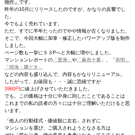
物件」
です。
昨年の10月にリリースしたのですが、かなりの反響でし
た。
今でもよく売れています。
ただ、すでに半年たったのでやや情報が古くなりました。
そこで、今回大幅に加筆・修正したパワーアップ版を制作
しました。
ページ数も一挙に５３Pへと大幅に増やしました。
マンションレポートの
「豊洲」
や
「麻布十番
」、「
有明」
「晴海・勝どき」
などの内容も盛り込んで、内容もかなりリニューアル。
したがって、お値段も・・・誠に恐縮ですが
3960円
に値上げさせていただきました。
でも、この価格は十分に中身に則したことであることは
これまでの私の読者の方々には十分ご理解いただけると思
います。
「他人の行動様式・価値観に左右」されずに
マンションを選び、ご購入されようとなさる方は