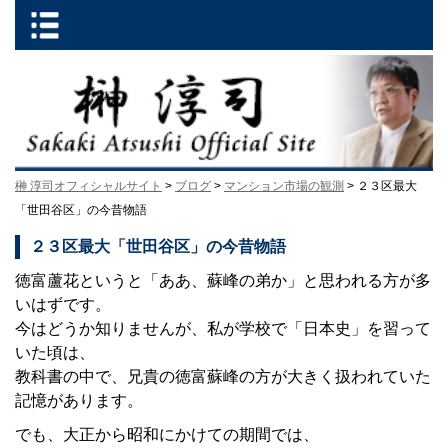
榊 淳司オフィシャルサイト
>
ブログ
>
マンション市場の観測
> ２３区最大
「世田谷区」の今昔物語
２３区最大「世田谷区」の今昔物語
徳富蘆花というと「ああ、蘇峰の弟か」と思われる方が多
いはずです。
今はどうか知りませんが、私が学校で「日本史」を習って
いた頃は、
教科書の中で、兄貴の徳富蘇峰の方が大きく扱われていた
記憶があります。
でも、大正から昭和にかけての期間では、