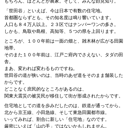
もちろん、ほとんどが農家。そして、みんな顔見知り。
「世田谷」といえば、今は日本で有数の住宅地。
首都圏ならずとも、その知名度は鳴り響いています。
人口も８４万人以上。２３区ではナンバーワンの多さ。
しかも、鳥取や島根、高知等、５つの県を上回ります。
ところが、１００年前は一面の畑と、雑木林が広がる田園
地帯。
そのまた１００年前は、江戸ご府内でさえない、タダの田
舎。
まあ、変われば変わるものですね。
世田谷の道が狭いのは、当時のあぜ道をそのまま舗装した
からです。
どことなく庶民的なところがあるのは、
関東大震災の被災民が移住して街が形成されたからです。
住宅地としての道を歩みだしたのは、鉄道が通ってから。
北から京王線、小田急線、そして東急田園都市線。
いってみれば、割合に新しい「住宅地」なのです。
厳密にいえば「山の手」ではないかもしれません。