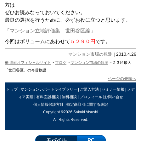
方は
ぜひお読みなっておいてください。
最良の選択を行うために、必ずお役に立つと思います。
「マンション立地評価集 世田谷区編」
今回はボリュームにあわせて
５２９０円
です。
マンション市場の観測
| 2010.4.26
榊 淳司オフィシャルサイト
>
ブログ
>
マンション市場の観測
> ２３区最大
「世田谷区」の今昔物語
ページの先頭へ
トップ
|
マンションレポートライブラリー
|
ご購入方法
|
セミナー情報
|
メデ
ィア実績
|
有料面談相談
|
無料相談
|
プロフィール
|
お問い合せ
個人情報保護方針
|
特定商取引に関する表記
Copyright ©2026 Sakaki Atsushi
All Rights Reserved.
モバイル
PC