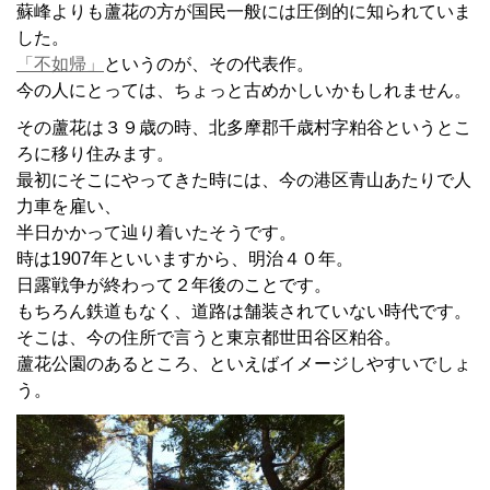
蘇峰よりも蘆花の方が国民一般には圧倒的に知られていま
した。
「不如帰」
というのが、その代表作。
今の人にとっては、ちょっと古めかしいかもしれません。
その蘆花は３９歳の時、北多摩郡千歳村字粕谷というとこ
ろに移り住みます。
最初にそこにやってきた時には、今の港区青山あたりで人
力車を雇い、
半日かかって辿り着いたそうです。
時は1907年といいますから、明治４０年。
日露戦争が終わって２年後のことです。
もちろん鉄道もなく、道路は舗装されていない時代です。
そこは、今の住所で言うと東京都世田谷区粕谷。
蘆花公園のあるところ、といえばイメージしやすいでしょ
う。