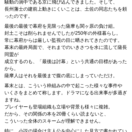
騒動の渦中である京に飛び込んできました。そして、
長州藩士の建前上動きにくいことは、土佐の同志たちを頼
ったのです。
最後の最後で幕府を見限った薩摩も関ヶ原の負け組。
封土こそは削られませんでしたが250年の外様暮らし。
常に幕府からは厳しい監視の目に晒されてきたのです。
幕末の最終局面で、それまでのいきさつを水に流して薩長
同盟が
成立するのも、「最後は討幕」という共通の目標があった
から。
薩摩人はそれを最後まで腹の底にしまっていただけ。
幕末とは、こういう枠組みの中で起こった様々な事件や
いくさをまとめて称します。ドラマになる出来事が多過ぎ
ますね。
プレイヤーも登場組織も立場や背景も様々に複雑。
だから、その関係の本を20冊くらい読まないと、
こういった全体のスキームが理解できません。
特に、小説の場合は主人公を中心にした見方で書かれてい