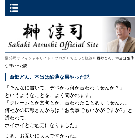
榊 淳司オフィシャルサイト
>
ブログ
>
ちょっと脱線
> 西郷どん、本当は酷薄
な男やった説
西郷どん、本当は酷薄な男やった説
「そんなに書いて、デベから何か言われませんか？」
というようなことを、よく聞かれます。
「クレームとか文句とか、言われたことありませんよ。
何社かの広報さんからは『お食事でもいかがですか?』と
誘われて、
ホイホイとご馳走になりました」
まあ、お互いに大人ですからね。