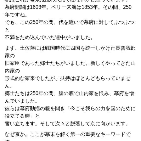
幕府開闢は1603年。ペリー来航は1853年。その間、250
年ですね。
でも、この250年の間、代を継いで幕府に対してふつふつ
と
不満をため込んでいた連中がいました。
まず、土佐藩には戦国時代に四国を統一しかけた長曾我部
家の
旧家臣であった郷士たちがいました。新しくやってきた山
内家の
形式的な家来でしたが、扶持はほとんどもらっていませ
ん。
郷士たちは250年の間、腹の底で山内家を恨み、幕府を憎
んでいました。
彼らは幕府動揺の報を聞き「今こそ我らの力を国のために
役立てる時」と
奮い立ちます。そして次々と脱藩して京に向かいます。
なぜ京か。ここが幕末を解く第一の重要なキーワードで