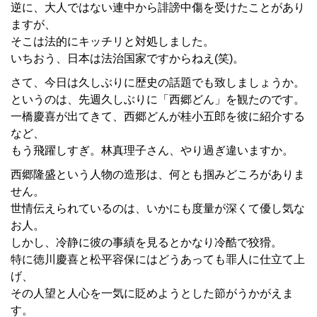
逆に、大人ではない連中から誹謗中傷を受けたことがあり
ますが、
そこは法的にキッチリと対処しました。
いちおう、日本は法治国家ですからねえ(笑)。
さて、今日は久しぶりに歴史の話題でも致しましょうか。
というのは、先週久しぶりに「西郷どん」を観たのです。
一橋慶喜が出てきて、西郷どんが桂小五郎を彼に紹介する
など、
もう飛躍しすぎ。林真理子さん、やり過ぎ違いますか。
西郷隆盛という人物の造形は、何とも掴みどころがありま
せん。
世情伝えられているのは、いかにも度量が深くて優し気な
お人。
しかし、冷静に彼の事績を見るとかなり冷酷で狡猾。
特に徳川慶喜と松平容保にはどうあっても罪人に仕立て上
げ、
その人望と人心を一気に貶めようとした節がうかがえま
す。