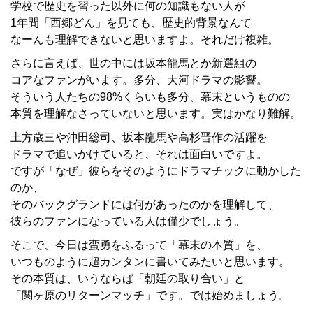
学校で歴史を習った以外に何の知識もない人が
1年間「西郷どん」を見ても、歴史的背景なんて
なーんも理解できないと思いますよ。それだけ複雑。
さらに言えば、世の中には坂本龍馬とか新選組の
コアなファンがいます。多分、大河ドラマの影響。
そういう人たちの98%くらいも多分、幕末というものの
本質を理解なさっていないと思います。実はかなり難解。
土方歳三や沖田総司、坂本龍馬や高杉晋作の活躍を
ドラマで追いかけていると、それは面白いですよ。
ですが「なぜ」彼らをそのようにドラマチックに動かした
のか、
そのバックグランドには何があったのかを理解して、
彼らのファンになっている人は僅少でしょう。
そこで、今日は蛮勇をふるって「幕末の本質」を、
いつものように超カンタンに書いてみたいと思います。
その本質は、いうならば「朝廷の取り合い」と
「関ヶ原のリターンマッチ」です。では始めましょう。