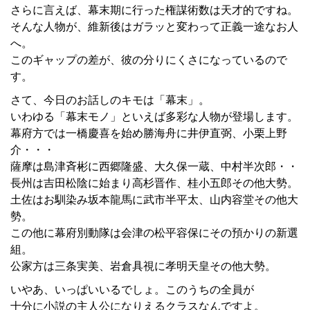
さらに言えば、幕末期に行った権謀術数は天才的ですね。
そんな人物が、維新後はガラッと変わって正義一途なお人
へ。
このギャップの差が、彼の分りにくさになっているので
す。
さて、今日のお話しのキモは「幕末」。
いわゆる「幕末モノ」といえば多彩な人物が登場します。
幕府方では一橋慶喜を始め勝海舟に井伊直弼、小栗上野
介・・・
薩摩は島津斉彬に西郷隆盛、大久保一蔵、中村半次郎・・
長州は吉田松陰に始まり高杉晋作、桂小五郎その他大勢。
土佐はお馴染み坂本龍馬に武市半平太、山内容堂その他大
勢。
この他に幕府別動隊は会津の松平容保にその預かりの新選
組。
公家方は三条実美、岩倉具視に孝明天皇その他大勢。
いやあ、いっぱいいるでしょ。このうちの全員が
十分に小説の主人公になりえるクラスなんですよ。