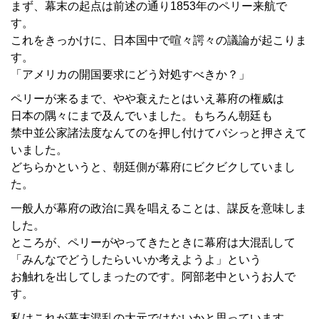
まず、幕末の起点は前述の通り1853年のペリー来航で
す。
これをきっかけに、日本国中で喧々諤々の議論が起こりま
す。
「アメリカの開国要求にどう対処すべきか？」
ペリーが来るまで、やや衰えたとはいえ幕府の権威は
日本の隅々にまで及んでいました。もちろん朝廷も
禁中並公家諸法度なんてのを押し付けてバシっと押さえて
いました。
どちらかというと、朝廷側が幕府にビクビクしていまし
た。
一般人が幕府の政治に異を唱えることは、謀反を意味しま
した。
ところが、ペリーがやってきたときに幕府は大混乱して
「みんなでどうしたらいいか考えようよ」という
お触れを出してしまったのです。阿部老中というお人で
す。
私はこれが幕末混乱の大元ではないかと思っています。