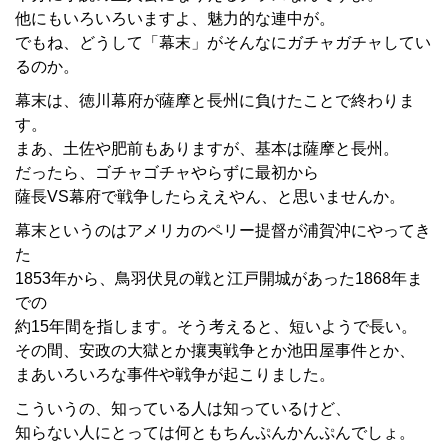
他にもいろいろいますよ、魅力的な連中が。
でもね、どうして「幕末」がそんなにガチャガチャしてい
るのか。
幕末は、徳川幕府が薩摩と長州に負けたことで終わりま
す。
まあ、土佐や肥前もありますが、基本は薩摩と長州。
だったら、ゴチャゴチャやらずに最初から
薩長VS幕府で戦争したらええやん、と思いませんか。
幕末というのはアメリカのペリー提督が浦賀沖にやってき
た
1853年から、鳥羽伏見の戦と江戸開城があった1868年ま
での
約15年間を指します。そう考えると、短いようで長い。
その間、安政の大獄とか攘夷戦争とか池田屋事件とか、
まあいろいろな事件や戦争が起こりました。
こういうの、知っている人は知っているけど、
知らない人にとっては何ともちんぷんかんぷんでしょ。