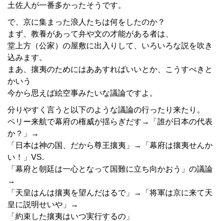
土佐人が一番多かったそうです。
で、京に集まった浪人たちは何をしたのか？
まず、教養があって弁や文の才能がある者は、
堂上方（公家）の屋敷に出入りして、いろいろな説を吹き
込みます。
まあ、攘夷のためにはああすればいいとか、こうすべきと
かいう
今から思えば絵空事みたいな議論ですよ。
分りやすく言うと以下のような議論の行ったり来たり。
ペリー来航で幕府の権威が揺らぎだす→「誰が日本の代表
か？」→
「日本は神の国、だから尊王攘夷」→「幕府は攘夷せんか
い！」VS.
「幕府と朝廷は一心となって国難に立ち向かおう」の議論
→
「天皇はんは攘夷を望んだはるで」→「将軍は京に来て天
皇に説明せいや」→
「約束した攘夷はいつ実行するの」