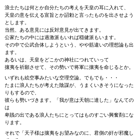
浪士たちは何とか自分たちの考えを天皇の耳に入れて、
天皇の意を伝える宣旨とか詔勅と言ったものを出させよう
とします。
当然、ある意見には反対意見が出てきます。
公家たちの中には過激派もいれば穏健派もいます。
その中で公武合体しようという、やや筋違いの理想論も出
ます。
あるいは、天皇をどこかの神社につれていって
攘夷を祈願させて、その勢いで将軍に攘夷を命じるとか。
いずれも絵空事みたいな空理空論。でもでも・・・
たまに浪人たちが考えた陰謀が、うまくいきそうになった
りもするので、
彼らも勢いづきます。「我が意は天朝に達した」なんての
は
卑賎の出である浪人たちにとってはものすごい興奮剤にな
ります。
それで「天子様は攘夷をお望みなのに、君側の奸が邪魔し