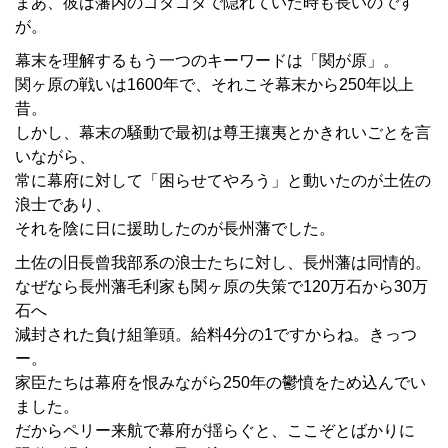
まあ、彼は藩内のゴタゴタで隠れていた時も長いのです
が。
幕末を理解するもう一つのキーワードは「関が原」。
関ヶ原の戦いは1600年で、それこそ幕末から250年以上
昔。
しかし、幕末の騒動で最初は尊王攘夷とかきれいごとを言
いながら、
常に幕府に対して「困らせてやろう」と動いたのが土佐の
浪士であり、
それを陰に日に援助したのが長州藩でした。
土佐の旧長曾我部系の浪士たちに対し、長州藩は同情的。
なぜなら長州藩毛利家も関ヶ原の失策で120万石から30万
石へ
減封された負け組筆頭。給料4分の1ですからね。きっつ
ー。
家臣たちは幕府を恨みながら250年の鬱憤をため込んでい
ました。
だからペリー来航で幕府が揺らぐと、ここぞとばかりに