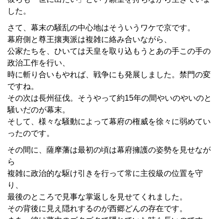
した。
さて、幕末の騒乱の中心地はそういうワケで京です。
幕府側と尊王攘夷派は複雑に絡み合いながら、
公家たちを、ひいては天皇を取り込もうとあの手この手の
政治工作を行い、
時に斬り合いもやれば、戦争にも発展しました。禁門の変
ですね。
その次は長州征伐。そうやって約15年の間やいのやいのと
騒いだのが幕末。
そして、様々な騒動によって幕府の権威を徐々に弱めてい
ったのです。
その間に、薩摩藩は最初の頃は幕府擁護の姿勢を見せなが
ら
複雑に政治的な駆け引きを行って常に主役級の位置を守
り、
最後のところで見事な掌返しを見せてくれました。
その背後に見え隠れするのが西郷どんの存在です。