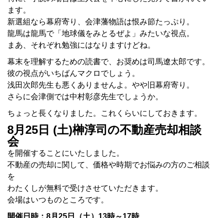
ます。
新選組なら幕府寄り、会津藩物語は恨み節たっぷり。
龍馬は龍馬で「地球儀をみとるぜよ」みたいな視点。
まあ、それぞれ勉強にはなりますけどね。
幕末を理解するための読書で、お奨めは司馬遼太郎です。
彼の視点がいちばんマクロでしょう。
浅田次郎先生も悪くありませんよ。やや旧幕府寄り。
さらに会津側では中村彰彦先生でしょうか。
ちょっと長くなりました。これくらいにしておきます。
8月25日 (土)榊淳司の不動産売却相談
会
を開催することにいたしました。
不動産の売却に関して、価格や時期でお悩みの方のご相談
を
わたくしが無料で受けさせていただきます。
会場はいつものところです。
開催日時：8月25日（土）13時～17時