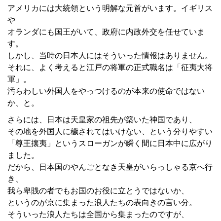
アメリカには大統領という明解な元首がいます。イギリス
や
オランダにも国王がいて、政府に内政外交を任せていま
す。
しかし、当時の日本人にはそういった情報はありません。
それに、よく考えると江戸の将軍の正式職名は「征夷大将
軍」。
汚らわしい外国人をやっつけるのが本来の使命ではない
か、と。
さらには、日本は天皇家の祖先が築いた神国であり、
その地を外国人に穢されてはいけない、という分りやすい
「尊王攘夷」というスローガンが瞬く間に日本中に広がり
ました。
だから、日本国のやんごとなき天皇がいらっしゃる京へ行
き、
我ら卑賎の者でもお国のお役に立とうではないか、
というのが京に集まった浪人たちの表向きの言い分。
そういった浪人たちは全国から集まったのですが、