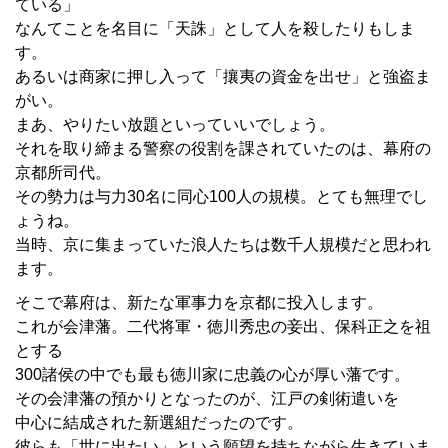
ている」
なんてことを名目に「天誅」として人を殺したりもしま
す。
あるいは商家に押し入って「攘夷の資金を出せ」と強盗ま
がい。
まあ、やりたい放題といっていいでしょう。
それを取り締まる警察の役割を課されていたのは、幕府の
京都所司代。
その勢力は与力30名に同心100人の規模。とても無理でし
ょうね。
当時、京に集まっていた浪人たちは数千人規模だと思われ
ます。
そこで幕府は、新たな軍事力を京都に投入します。
これが会津藩。二代将軍・徳川秀忠の妾出、保科正之を祖
とする
300諸侯の中でも最も徳川家に忠義の心が厚い藩です。
その会津藩の預かりとなったのが、江戸の剣術遣いを
中心に結成された新選組だったのです。
彼らも「世に出たい」という願望を持ちながら生きていま