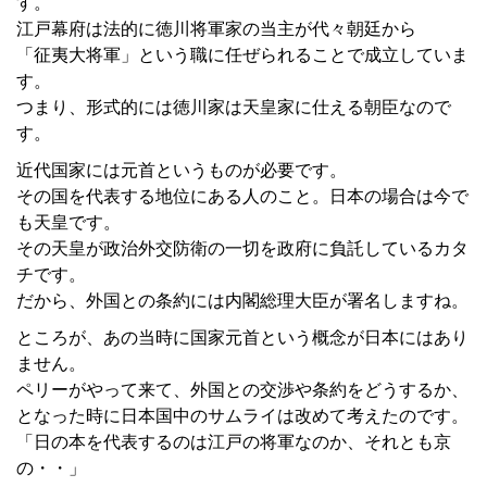
す。
江戸幕府は法的に徳川将軍家の当主が代々朝廷から
「征夷大将軍」という職に任ぜられることで成立していま
す。
つまり、形式的には徳川家は天皇家に仕える朝臣なので
す。
近代国家には元首というものが必要です。
その国を代表する地位にある人のこと。日本の場合は今で
も天皇です。
その天皇が政治外交防衛の一切を政府に負託しているカタ
チです。
だから、外国との条約には内閣総理大臣が署名しますね。
ところが、あの当時に国家元首という概念が日本にはあり
ません。
ペリーがやって来て、外国との交渉や条約をどうするか、
となった時に日本国中のサムライは改めて考えたのです。
「日の本を代表するのは江戸の将軍なのか、それとも京
の・・」