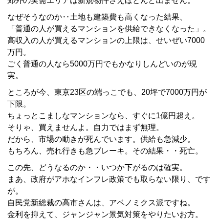
郊外の実需エリアは新規物件さえほとんど出ません。
なぜそうなのか‥土地も建築費も高くなった結果、
「普通の人が買えるマンションを供給できなくなった」。
高収入の人が買えるマンションの上限は、せいぜい7000
万円。
ごく普通の人なら5000万円でもかなりしんどいのが現
実。
ところが今、東京23区の端っこでも、20坪で7000万円が
下限。
ちょっとこましなマンションなら、すぐに1億円超え。
そりゃ、買えませんよ。自力ではまず無理。
だから、市場の動きが死んでいます。供給も急減少。
もちろん、売れ行きも急ブレーキ。その結果・・死亡。
この先、どうなるのか・・いつか下がるのは確実。
まあ、政府がアホなインフレ政策でも取らない限り、です
が。
自民党新総裁の高市さんは、アベノミクス派ですね。
金利を抑えて、ジャンジャン景気対策をやりたいお方。