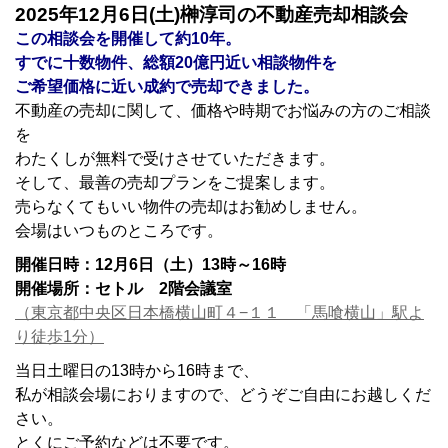
2025
年12月6
日(土)榊淳司の不動産売却相談会
この相談会を開催して約10
年。
すでに十数物件、総額20
億円近い相談物件を
ご希望価格に近い成約で売却できました。
不動産の売却に関して、価格や時期でお悩みの方のご相談
を
わたくしが無料で受けさせていただきます。
そして、最善の売却プランをご提案します。
売らなくてもいい物件の売却はお勧めしません。
会場はいつものところです。
開催日時：12月6日（土）13時～16時
開催場所：セトル 2階会議室
（東京都中央区日本橋横山町４−１１ 「馬喰横山」駅よ
り徒歩1分）
当日土曜日の13時から16時まで、
私が相談会場におりますので、どうぞご自由にお越しくだ
さい。
とくにご予約などは不要です。