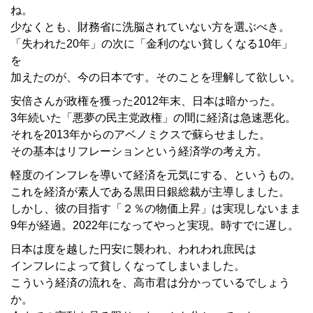
ね。
少なくとも、財務省に洗脳されていない方を選ぶべき。
「失われた20年」の次に「金利のない貧しくなる10年」
を
加えたのが、今の日本です。そのことを理解して欲しい。
安倍さんが政権を獲った2012年末、日本は暗かった。
3年続いた「悪夢の民主党政権」の間に経済は急速悪化。
それを2013年からのアベノミクスで蘇らせました。
その基本はリフレーションという経済学の考え方。
軽度のインフレを導いて経済を元気にする、というもの。
これを経済が素人である黒田日銀総裁が主導しました。
しかし、彼の目指す「２％の物価上昇」は実現しないまま
9年が経過。2022年になってやっと実現。時すでに遅し。
日本は度を越した円安に襲われ、われわれ庶民は
インフレによって貧しくなってしまいました。
こういう経済の流れを、高市君は分かっているでしょう
か。