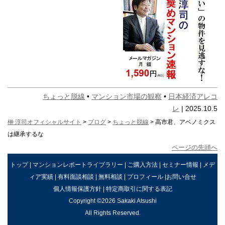
ちょっと脱線
•
マンション市場の観察
•
日本経済アレコ
レ
| 2025.10.5
榊 淳司オフィシャルサイト
>
ブログ
>
ちょっと脱線
> 高市君、アベノミクス
は継承するな
ページの先頭へ
トップ
|
マンションレポートライブラリー
|
ご購入方法
|
セミナー情報
|
メデ
ィア実績
|
有料面談相談
|
無料相談
|
プロフィール
|
お問い合せ
個人情報保護方針
|
特定商取引に関する表記
Copyright ©2026 Sakaki Atsushi
All Rights Reserved.