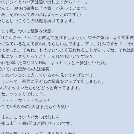
チのジジイとババアは追い出しますから・・・」
なんて、30％は確実に「本気」が入っています。
まあ、そのへんで終わればよかったのですが、
わりとしつこくこの話題を続けてきます。
そこで私、ついに撃退を決意。
「Hさんさー、いいこと教えてあげましょうか。ウチの娘ね、よく前田敦
子に似ているなんて言われるらしいんですよ。アッ、好みですか？ そ
はよかった。でもね、もうひとつよく言われることがあってね。それは
が私にソックリだってこと。それでもいいですか？」
それを聞いたロリコンH氏、ギョギョッと三歩は引いた顔。
聞いていたほかの4人は爆笑。
「このパソコンに入っているから見せてあげますよ」
そういって、画面に子どもの写真をアップで出しました。
5人のオッサンたちがどどっと寄ってきます。
「ね、ソックリでしょ？」
「・・・・ウ・・・ホントだ」
そこでH氏以外の5人はまたもや大笑い。
とまあ、こういうバカっぱなしを
昨夜は楽しく4時間ほど続けたわけです。
人生何が楽しいといって、酒を飲みながら