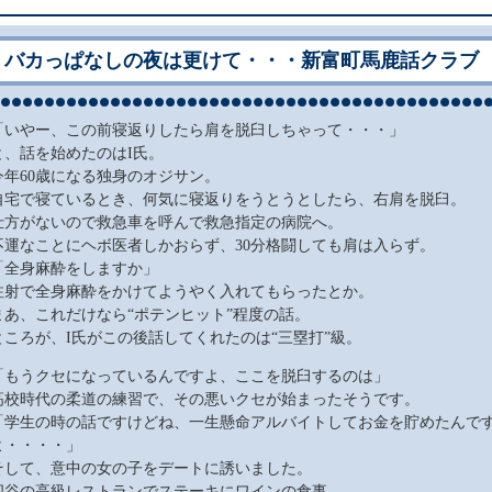
バカっぱなしの夜は更けて・・・新富町馬鹿話クラブ
「いやー、この前寝返りしたら肩を脱臼しちゃって・・・」
と、話を始めたのはI氏。
今年60歳になる独身のオジサン。
自宅で寝ているとき、何気に寝返りをうとうとしたら、右肩を脱臼。
仕方がないので救急車を呼んで救急指定の病院へ。
不運なことにヘボ医者しかおらず、30分格闘しても肩は入らず。
「全身麻酔をしますか」
注射で全身麻酔をかけてようやく入れてもらったとか。
まあ、これだけなら“ポテンヒット”程度の話。
ところが、I氏がこの後話してくれたのは“三塁打”級。
「もうクセになっているんですよ、ここを脱臼するのは」
高校時代の柔道の練習で、その悪いクセが始まったそうです。
「学生の時の話ですけどね、一生懸命アルバイトしてお金を貯めたんで
よ・・・・」
そして、意中の女の子をデートに誘いました。
四谷の高級レストランでステーキにワインの食事。