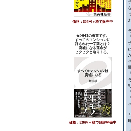
価格：864円＋税で販売中
★9冊目の著書です。
すべてのマンションに
課された十字架とは？
廃墟になる運命が
ヒタヒタと迫りくる。
価格：930円＋税で好評発売中