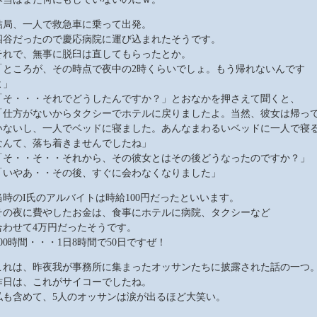
結局、一人で救急車に乗って出発。
四谷だったので慶応病院に運び込まれたそうです。
それで、無事に脱臼は直してもらったとか。
「ところが、その時点で夜中の2時くらいでしょ。もう帰れないんです
よ」
「そ・・・それでどうしたんですか？」とおなかを押さえて聞くと、
「仕方がないからタクシーでホテルに戻りましたよ。当然、彼女は帰っ
いないし、一人でベッドに寝ました。あんなまわるいベッドに一人で寝
なんて、落ち着きませんでしたね」
「そ・・そ・・それから、その彼女とはその後どうなったのですか？」
「いやあ・・その後、すぐに会わなくなりました」
当時のI氏のアルバイトは時給100円だったといいます。
その夜に費やしたお金は、食事にホテルに病院、タクシーなど
合わせて4万円だったそうです。
400時間・・・1日8時間で50日ですぜ！
これは、昨夜我が事務所に集まったオッサンたちに披露された話の一つ
昨日は、これがサイコーでしたね。
私も含めて、5人のオッサンは涙が出るほど大笑い。