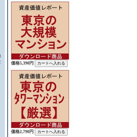
、
急
な
価格5,390円
価格2,790円