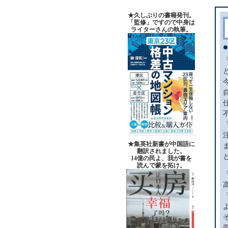
★久しぶりの書籍発刊。
「監修」ですので中身は
ライターさんの執筆。
★集英社新書が中国語に
翻訳されました。
14億の民よ、我が書を
読んで蒙を拓け。