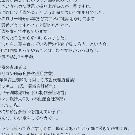
こういうバカな話題で盛り上がるのが一番ですね。
特に昨日は「霞の会」という名前がついた集まりでした。
かのロリーH氏が4年ほど前に私に電話をかけてきて、
「最近どうですか？」と聞かれたとき、
「霞を食って生きています」
と答えたことから名づけられました。
だったら、霞を食っている昔の仲間で集まろう、という会。
1年に1回集まってやることは、ひたすらバカっぱなし。
仕事の話は1％未満。
昨夜の参加者は
ロリコンH氏(広告代理店営業)
2年保育主義K氏（同じく広告代理店営業）
ダッキューI氏（看板会社経営）
元甲子園球児T氏（CG制作会社経営）
ロマン派詩人O氏（不動産会社幹部）
そして、私。
平均年齢は多分50を超えています。
みんな、いい歳をしてバカです。
ゲラゲラ笑って過ごすうちに、時間はあっという間に過ぎて終電間近。
「じゃあまた。今日はありがとうございました」