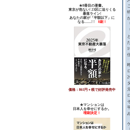
★8冊目の著書。
東京が危ない! 23区に迫りくる
暴落ライン!
あなたの家が「半額以下」に
なる……! !
8刷！
価格：861円＋税で好評発売中
★マンションは
日本人を幸せにするか。
増刷決定！