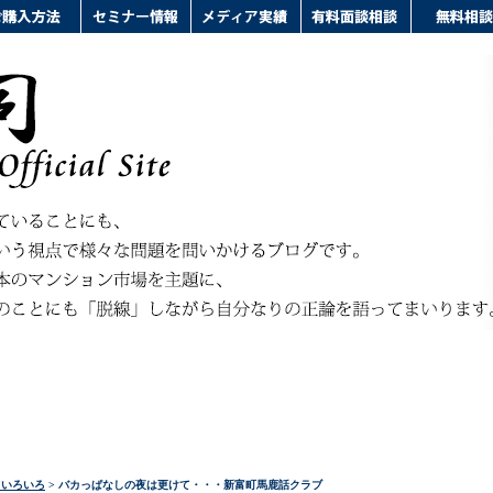
ドいろいろ
> バカっぱなしの夜は更けて・・・新富町馬鹿話クラブ