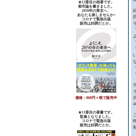
★12冊目の拙著です。
都市論を書きました。
2050年の東京へ、
あなたも旅しませんか<
コロナで緊急出版
販売は好調だとか。
価格：860円＋税で販売中
★11冊目の著書です。
監修となりました。
コロナで緊急出版
販売は好調だとか
。