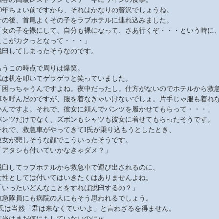
40年ちょい前ですから、それはかなりの贅沢でしょうね。
その後、首尾よくその子をラブホテルに連れ込みました。
「女の子を裸にして、自分も裸になって、さあ行くぞ・・・という時に
ここがカクっとなって・・・」
脱臼してしまったそうなのです。
もうこの時点で周りは爆笑。
私は机を叩いてゲラゲラと笑っていました。
「困っちゃうんですよね。夜中だったし。仕方がないのでホテルから救
車を呼んだのですが、服を着なきゃいけないでしょ。片手じゃ服も着れ
いんですよ。それで、彼女に頼んでパンツを履かせてもらって・・・」
パンツだけでなく、ズボンもシャツも彼女に着せてもらったそうです。
それで、救急車がやってきてI氏が乗り込もうとしたとき、
彼女が悲しそうな顔でこういったそうです。
「アタシも付いていかなきゃダメ？」
脱臼してラブホテルから救急車で運び出されるのに、
女性としては付いてはいきたくはありませんよね。
「いったいどんなことをすれば脱臼するの？」
救急隊員にも病院の人にもそう思われるでしょう。
I氏は当然「君は来なくていいよ」と言わざるを得ません。
本当はまだ何にもしていないのにｗ。