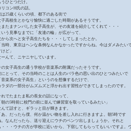
もうひとつだけ。
ロリコンH氏の話。
彼は25歳くらいの頃、都下のある街で
女子高校生とかなり愉快に過ごした時期があるそうです。
たまたまナンパした女子高生が、その友達を紹介してくれて・・・
という見事なまでに「友達の輪」が広がって、
次から次へと女子高生たちを・・・してしまったとか。
「当時、東京はヘンな条例なんかなかったですからね。今はダメみたい
すけど」
なーんて、ニヤニヤしています。
その女子高生の通う学校が音楽系の附属だったそうです。
彼にとって、その当時のことは人生のバラ色の思い出のひとつみたいで
「音楽系の女子高生」というのを想像するだけで、
カラダの一部分がムズムズと浮かれ出す習性ができてしまったのです。
それでたまたま私の長女の話になって、
「朝の5時前に校門の前に並んで練習室を取っているみたい」
なんて話すと、ギラッと目が輝きます。
「あ、だったら僕、何か温かい物を差し入れに行きますよ。朝5時です
ね。なんだったら、送り迎えにウチのベンツ出しましょうか。それと
も・・・ウチの方が学校に近いから、下宿してもらってもいいですよ。