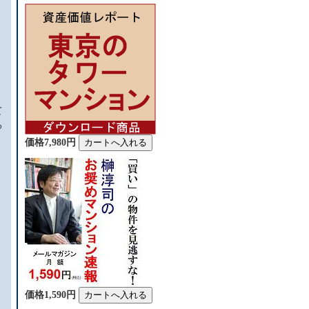
て
る
価格7,980円
。
価格1,590円