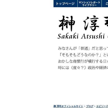
榊 淳司オフィシャルサイト
>
ブログ
>
エピソー