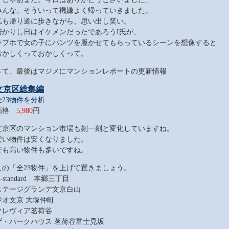
みんな、そういって機嫌よく帰っていきました。
私も帰り道に歩きながら、思い出し笑い。
若かりし日はイケメンだったであろうI氏が、
ラブホで女の子にパンツを履かせてもらっているシーンを想像すると
おかしくっておかしくって。
さて、最後はマジメにマンションレポートの更新情報
文京区総集編
全23物件を分析
価格
5,980
円
文京区のマンション市場も刻一刻と変化していますね。
安い物件は安くなりました。
でも高い物件も多いですね。
この「全23物件」を上げて置きましょう。
-standard 本郷三丁目
ステージグランデ文京白山
ジオ文京 大塚仲町
クレヴィア茗荷谷
ザ・パークハウス 茗荷谷富士見坂