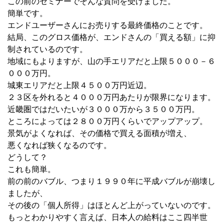
この前のセミナーでそんな質問を受けました。
簡単です。
エンドユーザーさんにお売りする最終価格のことです。
結局、このグロス価格が、エンドさんの「買える額」に抑
制されているのです。
地域にもよりますが、山の手エリアだと上限５０００－６
０００万円。
城東エリアだと上限４５００万円近辺。
２３区を外れると４０００万円あたりが限界になります。
近畿圏ではだいたいが３０００万から３５００万円。
ところによっては２８００万円くらいでアップアップ。
景気がよくなれば、その価格で買える面積が増え、
悪くなれば狭くなるのです。
どうして？
これも簡単。
前の前のバブル、つまり１９９０年に平成バブルが崩壊し
ましたが、
その後の「個人所得」はほとんど上がっていないのです。
もっとわかりやすく言えば、日本人の給料はここ四半世