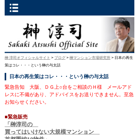
榊 淳司オフィシャルサイト
>
ブログ
>
榊マンション市場研究所
> 日本の再生
策はコレ・・・という榊の与太話
日本の再生策はコレ・・・という榊の与太話
緊急告知 大阪、ＤＧ上○台をご相談のＨ様 メールアド
レスに不備があり、アドバイスをお送りできません。至急
お知らせください。
■緊急販売
「榊淳司の
買ってはいけない大規模マンション