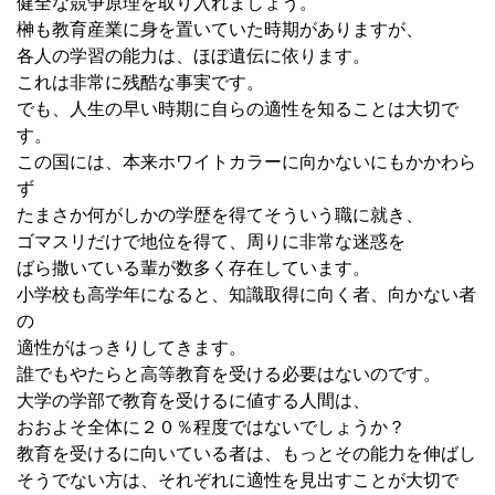
健全な競争原理を取り入れましょう。
榊も教育産業に身を置いていた時期がありますが、
各人の学習の能力は、ほぼ遺伝に依ります。
これは非常に残酷な事実です。
でも、人生の早い時期に自らの適性を知ることは大切で
す。
この国には、本来ホワイトカラーに向かないにもかかわら
ず
たまさか何がしかの学歴を得てそういう職に就き、
ゴマスリだけで地位を得て、周りに非常な迷惑を
ばら撒いている輩が数多く存在しています。
小学校も高学年になると、知識取得に向く者、向かない者
の
適性がはっきりしてきます。
誰でもやたらと高等教育を受ける必要はないのです。
大学の学部で教育を受けるに値する人間は、
おおよそ全体に２０％程度ではないでしょうか？
教育を受けるに向いている者は、もっとその能力を伸ばし
そうでない方は、それぞれに適性を見出すことが大切で