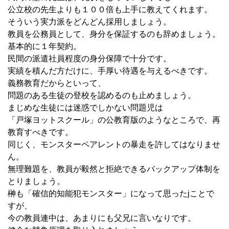
公立校の先生よりも１００倍も上手に教えてくれます。
そういう実力派をどんどん採用しましょう。
教員を公務員として、身分を保証するのも辞めましょう。
基本的に１年契約。
民間の派遣社員程度の身分保障で十分です。
実績を積んだ方だけに、手厚い待遇を与えるべきです。
義務教育だからといって、
問題のある生徒の登校を認めるのも止めましょう。
まじめな生徒には迷惑でしかない問題児は
「戸塚ヨットスクール」の公教育版のようなところで、再
教育すべきです。
同じく、モンスターペアレントの暴走を許してはなりませ
ん。
無理難題を、教員が毅然と拒絶できるバックアップ体制を
とりましょう。
榊も「確信的知能犯モンスター」になって思ったjことで
すが、
今の教員連中は、あまりにも父兄に言いなりです。