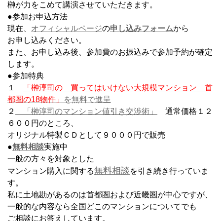
榊が力をこめて講演させていただきます。
●参加お申込方法
現在、
オフィシャルページ
の
申し込みフォーム
から
お申し込みください。
また、お申し込み後、参加費のお振込みで参加予約が確定
します。
●参加特典
１
「榊淳司の 買ってはいけない大規模マンション 首
都圏の18物件」
を無料で進呈
２
「榊淳司のマンション値引き交渉術」
通常価格１２
６００円のところ、
オリジナル特製ＣＤとして９０００円で販売
●
無料相談
実施中
一般の方々を対象とした
無料相談
マンション購入に関する
を引き続き行っていま
す。
私に土地勘があるのは首都圏および近畿圏が中心ですが、
一般的な内容なら全国どこのマンションについてでも
ご相談にお答えしています。