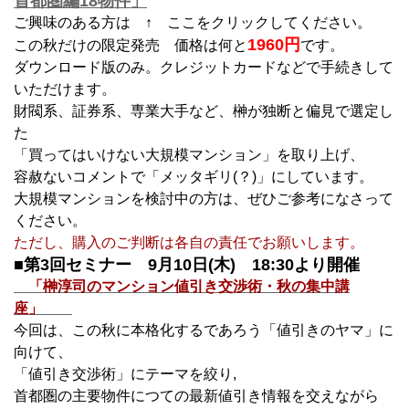
首都圏編18物件」
ご興味のある方は ↑ ここをクリックしてください。
1960円
この秋だけの限定発売 価格は何と
です。
ダウンロード版のみ。クレジットカードなどで手続きして
いただけます。
財閥系、証券系、専業大手など、榊が独断と偏見で選定し
た
「買ってはいけない大規模マンション」を取り上げ、
容赦ないコメントで「メッタギリ(？)」にしています。
大規模マンションを検討中の方は、ぜひご参考になさって
ください。
ただし、購入のご判断は各自の責任でお願いします。
■第3回セミナー 9月10日(木) 18:30より開催
「榊淳司のマンション値引き交渉術・秋の集中講
座」
今回は、この秋に本格化するであろう「値引きのヤマ」に
向けて、
「値引き交渉術」にテーマを絞り,
首都圏の主要物件につての最新値引き情報を交えながら