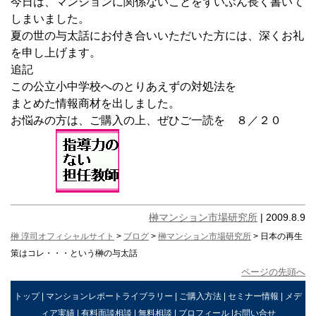
今日は、マンションに関係ないことをずいぶん長く書いて
しまいました。
夏の世の与太話にお付き合いいただいた方には、深くお礼
を申し上げます。
追記
この公立小中学校へのとりあえずの対処法を
まとめた情報商材を出しました。
お悩みの方は、ご購入の上、ぜひご一読を ８／２０
榊マンション市場研究所
| 2009.8.9
榊 淳司オフィシャルサイト
>
ブログ
>
榊マンション市場研究所
> 日本の再生
策はコレ・・・という榊の与太話
ページの先頭へ
トップ
|
マンションレポートライブラリー
|
ご購入方法
|
セミナー情報
|
メデ
ィア実績
|
有料面談相談
|
無料相談
|
プロフィール
|
お問い合せ