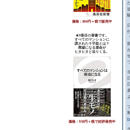
価格：864円＋税で販売中
★9冊目の著書です。
すべてのマンションに
課された十字架とは？
廃墟になる運命が
ヒタヒタと迫りくる。
t
価格：930円＋税で好評発売中