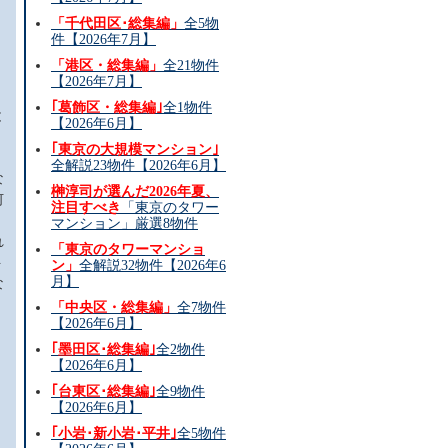
「千代田区･総集編」
全5物
件【2026年7月】
「港区・総集編」
全21物件
【2026年7月】
｢葛飾区・総集編｣
全1物件
と
【2026年6月】
｢東京の大規模マンション｣
全解説23物件【2026年6月】
な
榊淳司が選んだ2026年夏、
何
注目すべき
「東京のタワー
マンション」厳選8物件
れ
「東京のタワーマンショ
ト
ン」
全解説32物件【2026年6
月】
な
「中央区・総集編」
全7物件
【2026年6月】
｢墨田区･総集編｣
全2物件
【2026年6月】
｢台東区･総集編｣
全9物件
【2026年6月】
｢小岩･新小岩･平井｣
全5物件