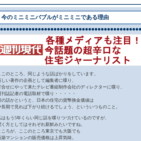
今のミニミニバブルがミニミニである理由
ここのところ、同じような話ばかりをしています。
新しい著作の企画として編集者に喋り、
打合せにやって来たテレビ番組制作会社のディレクターに喋り、
週刊誌記者の電話取材で喋り・・・・・
何の話かというと、日本の住宅の貨幣換金価値は
中長期で見れば下がり続けるでしょう、といういつものこと。
私はもう5年くらい同じ話を喋りつづけているのですが、
聞く方としてはそれぞれ新鮮みたいですね。
ところが、ここのところ東京でも大阪でも
新築マンションの販売価格は上昇気味。