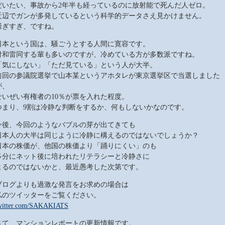
だいたい、事故から2年半も経っているのに放射能で死んだ人ゼロ。
近辺でガンが多発しているという科学的データさえ見かけません。
騒ぎすぎ、ですね。
日本という国は、騒ごうとする人間に寛容です。
付和雷同する輩も多いのですが、冷めている方が多数派ですね。
「気にしない」「ただ見ている」という人が大半。
前回の参議院選挙で山本某というアホタレが東京選挙区で当選しました
が、
せいぜい有権者の10％が票を入れた程度。
つまり、9割は冷静な判断をするか、何もしないかなのです。
今後、今回のようなバブルの芽が出てきても
日本人の大半は同じように冷静に構えるのではないでしょうか？
日本の株価が、他国の株価より「踊りにくい」のも
多分にネット後に培われたリテラシーと冷静さに
よるのではないかと、最近愚考した次第です。
ブログよりも過激な発言をお求めの場合は
私のツイッターをご覧ください。
witter.com/SAKAKIATS
さて、マンションレポートの更新情報です。