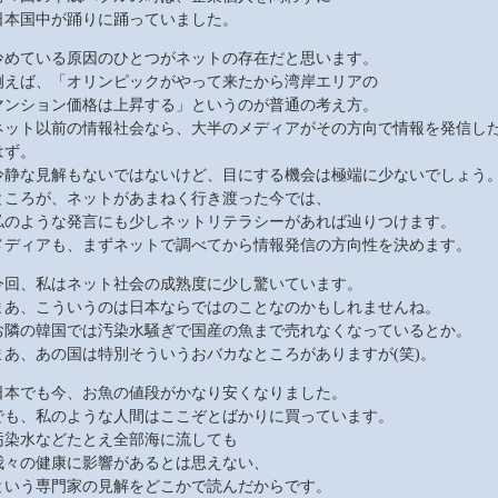
日本国中が踊りに踊っていました。
冷めている原因のひとつがネットの存在だと思います。
例えば、「オリンピックがやって来たから湾岸エリアの
マンション価格は上昇する」というのが普通の考え方。
ネット以前の情報社会なら、大半のメディアがその方向で情報を発信し
はず。
冷静な見解もないではないけど、目にする機会は極端に少ないでしょう
ところが、ネットがあまねく行き渡った今では、
私のような発言にも少しネットリテラシーがあれば辿りつけます。
メディアも、まずネットで調べてから情報発信の方向性を決めます。
今回、私はネット社会の成熟度に少し驚いています。
まあ、こういうのは日本ならではのことなのかもしれませんね。
お隣の韓国では汚染水騒ぎで国産の魚まで売れなくなっているとか。
まあ、あの国は特別そういうおバカなところがありますが(笑)。
日本でも今、お魚の値段がかなり安くなりました。
でも、私のような人間はここぞとばかりに買っています。
汚染水などたとえ全部海に流しても
我々の健康に影響があるとは思えない、
という専門家の見解をどこかで読んだからです。