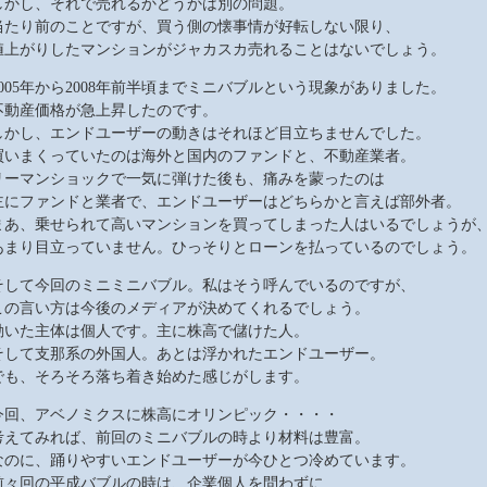
しかし、それで売れるかどうかは別の問題。
当たり前のことですが、買う側の懐事情が好転しない限り、
値上がりしたマンションがジャカスカ売れることはないでしょう。
2005年から2008年前半頃までミニバブルという現象がありました。
不動産価格が急上昇したのです。
しかし、エンドユーザーの動きはそれほど目立ちませんでした。
買いまくっていたのは海外と国内のファンドと、不動産業者。
リーマンショックで一気に弾けた後も、痛みを蒙ったのは
主にファンドと業者で、エンドユーザーはどちらかと言えば部外者。
まあ、乗せられて高いマンションを買ってしまった人はいるでしょうが
あまり目立っていません。ひっそりとローンを払っているのでしょう。
そして今回のミニミニバブル。私はそう呼んでいるのですが、
この言い方は今後のメディアが決めてくれるでしょう。
動いた主体は個人です。主に株高で儲けた人。
そして支那系の外国人。あとは浮かれたエンドユーザー。
でも、そろそろ落ち着き始めた感じがします。
今回、アベノミクスに株高にオリンピック・・・・
考えてみれば、前回のミニバブルの時より材料は豊富。
なのに、踊りやすいエンドユーザーが今ひとつ冷めています。
前々回の平成バブルの時は、企業個人を問わずに