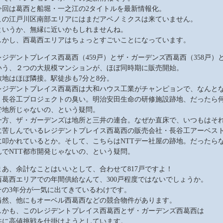
今回は葛西と船堀・一之江の2タイトルを最新情報化。
この江戸川区南部エリアにはまだアベノミクスは来ていません。
というか、無縁に近いかもしれませんね。
しかし、西葛西エリアはちょっとすごいことになっています。
レジデントプレイス西葛西（459戸）とザ・ガーデンズ西葛西（358戸）
いう、２つの大規模マンションが、ほぼ同時期に販売開始。
敷地はほぼ隣接。駅徒歩も7分と8分。
レジデントプレイス西葛西は大和ハウス工業がチャンピョンで、なんと
く長谷工プロジェクトの臭い。明治安田生命の研修施設跡地、だったら
で地所じゃないの、という疑問。
一方、ザ・ガーデンズは地所と三井の連合。なぜか直床で、いつもはそ
に苦しんでいるレジデントプレイス西葛西の販売会社・長谷工アーベス
に叩かれているとか。そして、こちらはNTTデー社屋の跡地。だったら
んでNTT都市開発じゃないの、という疑問。
まあ、余計なことはいいとして、合わせて817戸ですよ！
西葛西エリアでの年間供給なんて、300戸程度ではないでしょうか。
その3年分が一気に出てきているわけです。
当然、他にもオーベル西葛西などの競合物件があります。
しかも、このレジデントプレイス西葛西とザ・ガーデンズ西葛西は
共に高値挑戦を仕掛けようとしています。