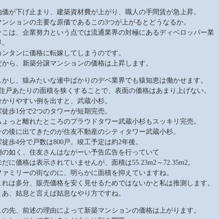
地価が下げ止まり、建築資材費が上がり、職人の手間賃が急上昇。
マンションの主要な原価であるこの3つが上がるとどうなるか。
そこは、企業努力という点では流通業界の対極にあるディベロッパー業
界。
カンタンに価格に転嫁してしまうのです。
だから、新築分譲マンションの価格は上昇します。
しかし、猿みたいな連中ばかりのデベ業界でも猿知恵は働かせます。
1住戸あたりの面積を狭くすることで、表面の価格はあまり上げない。
分かりやすい例を出すと、武蔵小杉。
駅徒歩1分で2つのタワーが短期完売。
ちょっと離れたところのプラウドタワー武蔵小杉もスッキリ完売。
その後に出てきたのが住友不動産のシティタワー武蔵小杉。
駅徒歩4分で戸数は800戸。竣工予定は約2年後。
例の如く、住友さんはながーい予告広告を行っていて
未だに価格は表示されていませんが、面積は55.23m2～72.35m2。
ファミリーの街なのに、明らかに面積を抑えていますね。
これは多分、販売価格を安く見せるためではないかと私は推測します。
まあ、姑息と言えば姑息なやり方ですね。
この先、前述の理由によって新築マンションの価格は上がります。