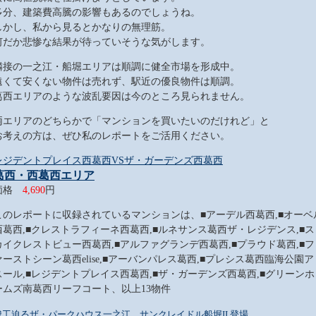
多分、建築費高騰の影響もあるのでしょうね。
しかし、私から見るとかなりの無理筋。
何だか悲惨な結果が待っていそうな気がします。
隣接の一之江・船堀エリアは順調に健全市場を形成中。
遠くて安くない物件は売れず、駅近の優良物件は順調。
葛西エリアのような波乱要因は今のところ見られません。
両エリアのどちらかで「マンションを買いたいのだけれど」と
お考えの方は、ぜひ私のレポートをご活用ください。
レジデントプレイス西葛西VSザ・ガーデンズ西葛西
葛西・西葛西エリア
価格
4,690
円
このレポートに収録されているマンションは、■アーデル西葛西,■オーベ
西葛西,■クレストラフィーネ西葛西,■ルネサンス葛西ザ・レジデンス,■ス
カイクレストビュー西葛西,■アルファグランデ西葛西,■プラウド葛西,■フ
ァーストシーン葛西elise,■アーバンパレス葛西,■プレシス葛西臨海公園ア
スール,■レジデントプレイス西葛西,■ザ・ガーデンズ西葛西,■グリーンホ
ームズ南葛西リーフコート、以上13物件
竣工迫るザ・パークハウス一之江、サンクレイドル船堀II 登場