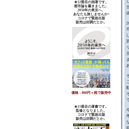
★12冊目の拙著です。
都市論を書きました。
2050年の東京へ、
あなたも旅しませんか<
コロナで緊急出版
販売は好調だとか。
価格：860円＋税で販売中
★11冊目の著書です。
監修となりました。
コロナで緊急出版
販売は好調だとか
。