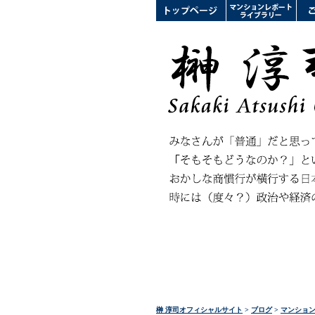
榊 淳司オフィシャルサイト
>
ブログ
>
マンショ