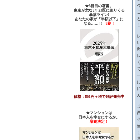
★8冊目の著書。
東京が危ない! 23区に迫りくる
暴落ライン!
あなたの家が「半額以下」に
なる……! !
8刷！
価格：861円＋税で好評発売中
★マンションは
日本人を幸せにするか。
増刷決定！