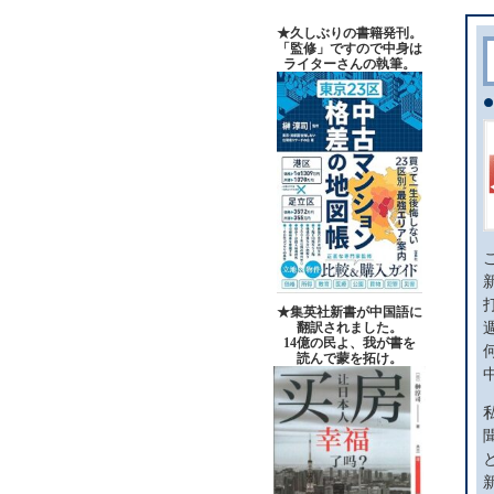
★久しぶりの書籍発刊。
「監修」ですので中身は
ライターさんの執筆。
★集英社新書が中国語に
翻訳されました。
14億の民よ、我が書を
読んで蒙を拓け。