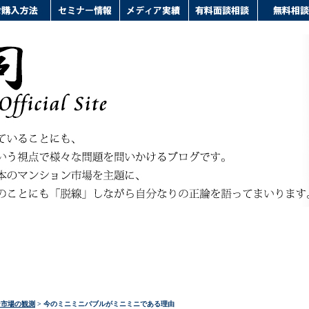
ン市場の観測
> 今のミニミニバブルがミニミニである理由