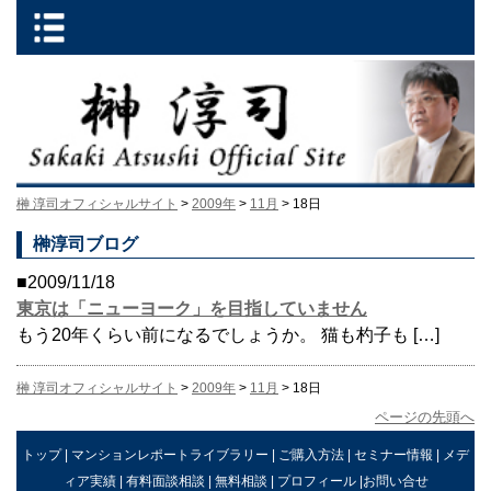
榊 淳司オフィシャルサイト
>
2009年
>
11月
> 18日
榊淳司ブログ
■2009/11/18
東京は「ニューヨーク」を目指していません
もう20年くらい前になるでしょうか。 猫も杓子も […]
榊 淳司オフィシャルサイト
>
2009年
>
11月
> 18日
ページの先頭へ
トップ
|
マンションレポートライブラリー
|
ご購入方法
|
セミナー情報
|
メデ
ィア実績
|
有料面談相談
|
無料相談
|
プロフィール
|
お問い合せ