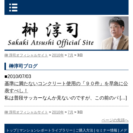
榊 淳司オフィシャルサイト
>
2010年
>
7月
> 3日
榊淳司ブログ
■2010/07/03
基準に満たないコンクリート使用の「９０件」を早急に公
表すべし！
私は普段サッカーなんか見ないのですが、この前のパ […]
榊 淳司オフィシャルサイト
>
2010年
>
7月
> 3日
ページの先頭へ
トップ
|
マンションレポートライブラリー
|
ご購入方法
|
セミナー情報
|
メデ