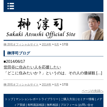
榊 淳司オフィシャルサイト
>
2014年
>
6月
> 17日
榊淳司ブログ
■2014/06/17
世田谷に住みたい人を応援したい
「どこに住みたいか？」というのは、その人の価値観 […]
榊 淳司オフィシャルサイト
>
2014年
>
6月
> 17日
ページの先頭へ
トップ
|
マンションレポートライブラリー
|
ご購入方法
|
セミナー情報
|
メデ
ィア実績
|
有料面談相談
|
無料相談
|
プロフィール
|
お問い合せ