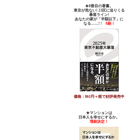
★8冊目の著書。
東京が危ない! 23区に迫りくる
暴落ライン!
あなたの家が「半額以下」に
なる……! !
8刷！
価格：861円＋税で好評発売中
★マンションは
日本人を幸せにするか。
増刷決定！