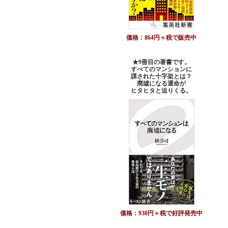
価格：864円＋税で販売中
★9冊目の著書です。
すべてのマンションに
課された十字架とは？
廃墟になる運命が
ヒタヒタと迫りくる。
価格：930円＋税で好評発売中