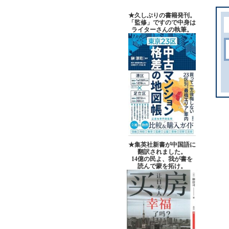
★久しぶりの書籍発刊。
「監修」ですので中身は
ライターさんの執筆。
★集英社新書が中国語に
翻訳されました。
14億の民よ、我が書を
読んで蒙を拓け。