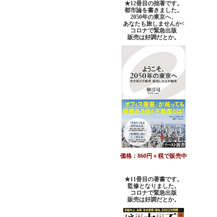
★12冊目の拙著です。
都市論を書きました。
2050年の東京へ、
あなたも旅しませんか<
コロナで緊急出版
販売は好調だとか。
価格：860円＋税で販売中
★11冊目の著書です。
監修となりました。
コロナで緊急出版
販売は好調だとか
。