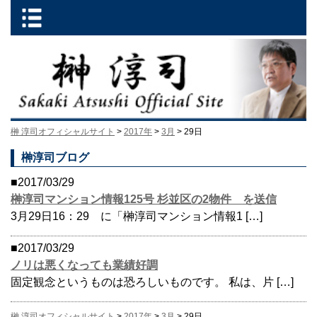
榊 淳司オフィシャルサイト
>
2017年
>
3月
> 29日
榊淳司ブログ
■2017/03/29
榊淳司マンション情報125号 杉並区の2物件 を送信
3月29日16：29 に「榊淳司マンション情報1 […]
■2017/03/29
ノリは悪くなっても業績好調
固定観念というものは恐ろしいものです。 私は、片 […]
榊 淳司オフィシャルサイト
>
2017年
>
3月
> 29日