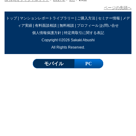
ページの先頭へ
トップ
|
マンションレポートライブラリー
|
ご購入方法
|
セミナー情報
|
メデ
ィア実績
|
有料面談相談
|
無料相談
|
プロフィール
|
お問い合せ
個人情報保護方針
|
特定商取引に関する表記
Copyright ©2026 Sakaki Atsushi
All Rights Reserved.
モバイル
PC