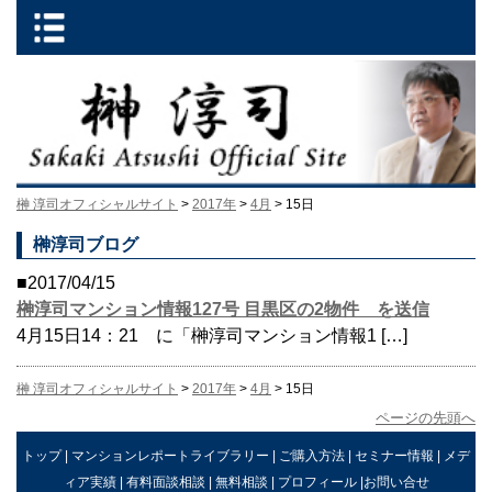
榊 淳司オフィシャルサイト
>
2017年
>
4月
> 15日
榊淳司ブログ
■2017/04/15
榊淳司マンション情報127号 目黒区の2物件 を送信
4月15日14：21 に「榊淳司マンション情報1 […]
榊 淳司オフィシャルサイト
>
2017年
>
4月
> 15日
ページの先頭へ
トップ
|
マンションレポートライブラリー
|
ご購入方法
|
セミナー情報
|
メデ
ィア実績
|
有料面談相談
|
無料相談
|
プロフィール
|
お問い合せ