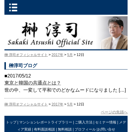
榊 淳司オフィシャルサイト
>
2017年
>
5月
> 12日
榊淳司ブログ
■2017/05/12
東京と韓国の共通点とは？
世の中、一変して平和でのどかなムードになりました […]
榊 淳司オフィシャルサイト
>
2017年
>
5月
> 12日
ページの先頭へ
トップ
|
マンションレポートライブラリー
|
ご購入方法
|
セミナー情報
|
メデ
ィア実績
|
有料面談相談
|
無料相談
|
プロフィール
|
お問い合せ