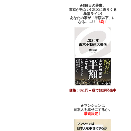
★8冊目の著書。
東京が危ない! 23区に迫りくる
暴落ライン!
あなたの家が「半額以下」に
なる……! !
8刷！
価格：861円＋税で好評発売中
★マンションは
日本人を幸せにするか。
増刷決定！