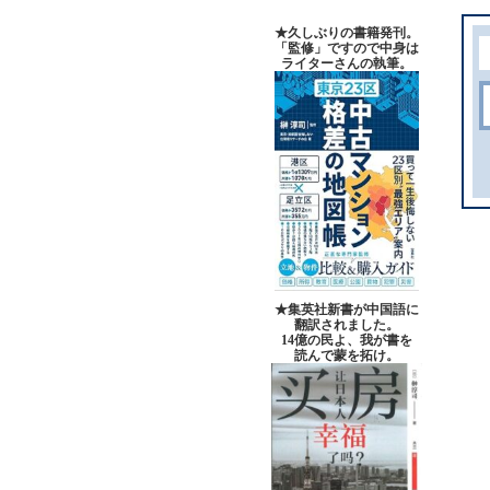
★久しぶりの書籍発刊。
「監修」ですので中身は
ライターさんの執筆。
★集英社新書が中国語に
翻訳されました。
14億の民よ、我が書を
読んで蒙を拓け。