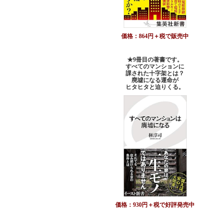
価格：864円＋税で販売中
★9冊目の著書です。
すべてのマンションに
課された十字架とは？
廃墟になる運命が
ヒタヒタと迫りくる。
価格：930円＋税で好評発売中