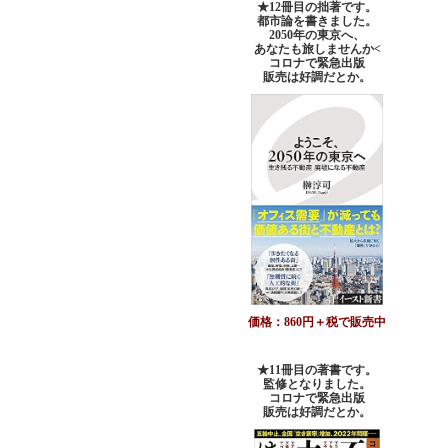
★12冊目の拙著です。
都市論を書きました。
2050年の東京へ、
あなたも旅しませんか<
コロナで緊急出版
販売は好調だとか。
価格：860円＋税で販売中
★11冊目の著書です。
監修となりました。
コロナで緊急出版
販売は好調だとか
。