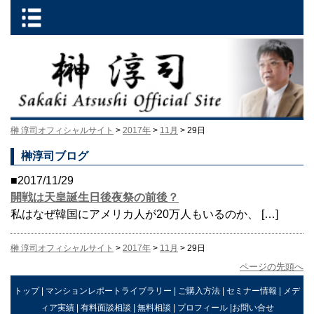
榊 淳司オフィシャルサイト
>
2017年
>
11月
> 29日
榊淳司ブログ
■2017/11/29
開戦は天皇誕生日後夜祭の前後？
私はなぜ韓国にアメリカ人が20万人もいるのか、 […]
榊 淳司オフィシャルサイト
>
2017年
>
11月
> 29日
ページの先頭へ
トップ
|
マンションレポートライブラリー
|
ご購入方法
|
セミナー情報
|
メデ
ィア実績
|
有料面談相談
|
無料相談
|
プロフィール
|
お問い合せ