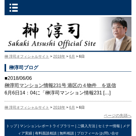
榊 淳司オフィシャルサイト
>
2018年
>
6月
> 6日
榊淳司ブログ
■2018/06/06
榊淳司マンション情報231号 港区の４物件 を送信
6月6日14：04に「榊淳司マンション情報231 […]
榊 淳司オフィシャルサイト
>
2018年
>
6月
> 6日
ページの先頭へ
トップ
|
マンションレポートライブラリー
|
ご購入方法
|
セミナー情報
|
メデ
ィア実績
|
有料面談相談
|
無料相談
|
プロフィール
|
お問い合せ