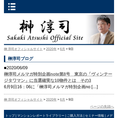
榊 淳司オフィシャルサイト
>
2020年
>
6月
> 9日
榊淳司ブログ
■2020/06/09
榊淳司メルマガ特別企画note第8号 東京の「ヴィンテー
ジタワマン」に当選確実な10物件とは その3
6月9日16：06に「榊淳司メルマガ特別企画no […]
榊 淳司オフィシャルサイト
>
2020年
>
6月
> 9日
ページの先頭へ
トップ
|
マンションレポートライブラリー
|
ご購入方法
|
セミナー情報
|
メデ