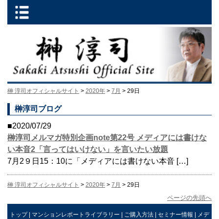
榊 淳司オフィシャルサイト
>
2020年
>
7月
> 29日
榊淳司ブログ
■2020/07/29
榊淳司メルマガ特別企画note第22号 メディアには書けな
い本音2「言ってはいけない」を言いたい放題
7月2９日15：10に「メディアには書けない本音 […]
榊 淳司オフィシャルサイト
>
2020年
>
7月
> 29日
ページの先頭へ
トップ
|
マンションレポートライブラリー
|
ご購入方法
|
セミナー情報
|
メデ