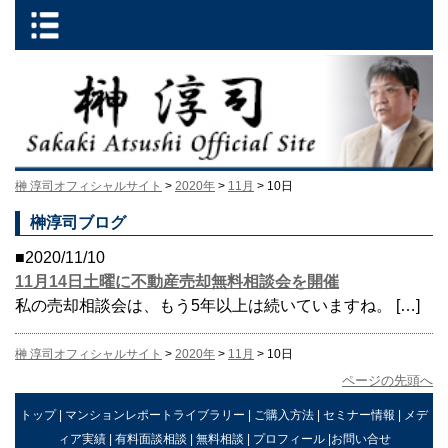
榊 淳司オフィシャルサイト
>
2020年
>
11月
> 10日
榊淳司ブログ
■2020/11/10
11月14日土曜に不動産売却無料相談会を開催
私の売却相談会は、もう5年以上は続いていますね。 […]
榊 淳司オフィシャルサイト
>
2020年
>
11月
> 10日
ページの先頭へ
トップ
|
マンションレポートライブラリー
|
ご購入方法
|
セミナー情報
|
メデ
ィア実績
|
有料面談相談
|
無料相談
|
プロフィール
|
お問い合せ