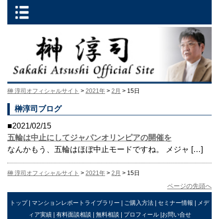
榊 淳司オフィシャルサイト
>
2021年
>
2月
> 15日
榊淳司ブログ
■2021/02/15
五輪は中止にしてジャパンオリンピアの開催を
なんかもう、五輪はほぼ中止モードですね。 メジャ […]
榊 淳司オフィシャルサイト
>
2021年
>
2月
> 15日
ページの先頭へ
トップ
|
マンションレポートライブラリー
|
ご購入方法
|
セミナー情報
|
メデ
ィア実績
|
有料面談相談
|
無料相談
|
プロフィール
|
お問い合せ