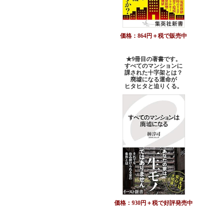
価格：864円＋税で販売中
★9冊目の著書です。
すべてのマンションに
課された十字架とは？
廃墟になる運命が
ヒタヒタと迫りくる。
価格：930円＋税で好評発売中