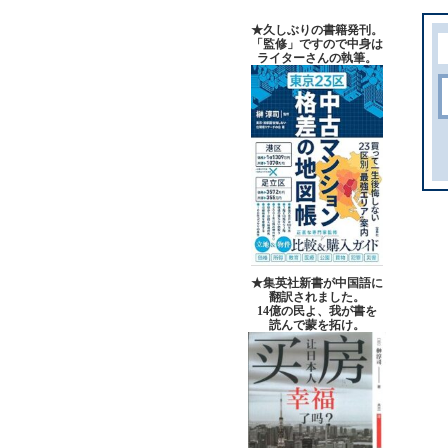
★久しぶりの書籍発刊。
「監修」ですので中身は
ライターさんの執筆。
★集英社新書が中国語に
翻訳されました。
14億の民よ、我が書を
読んで蒙を拓け。