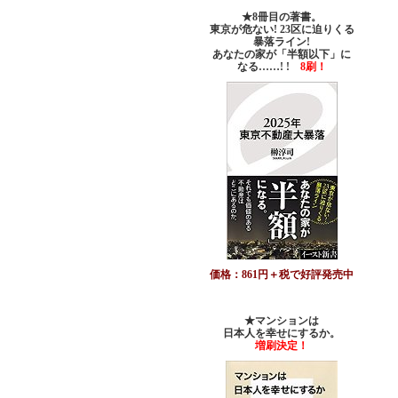
★8冊目の著書。
東京が危ない! 23区に迫りくる
暴落ライン!
あなたの家が「半額以下」に
なる……! !
8刷！
価格：861円＋税で好評発売中
★マンションは
日本人を幸せにするか。
増刷決定！