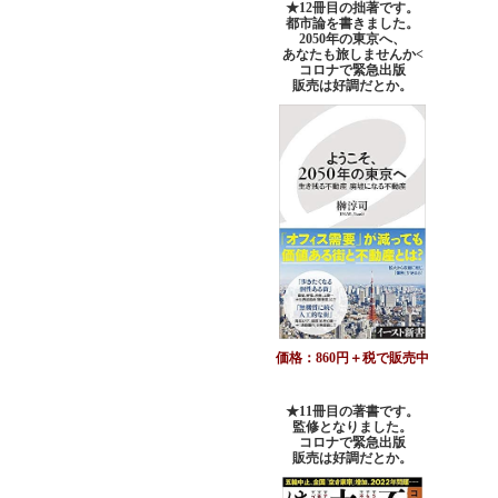
★12冊目の拙著です。
都市論を書きました。
2050年の東京へ、
あなたも旅しませんか<
コロナで緊急出版
販売は好調だとか。
価格：860円＋税で販売中
★11冊目の著書です。
監修となりました。
コロナで緊急出版
販売は好調だとか
。