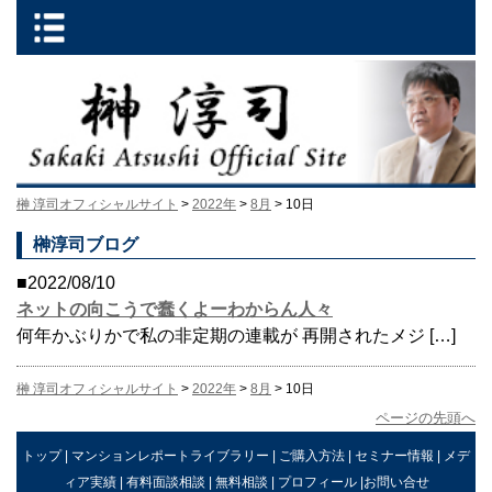
榊 淳司オフィシャルサイト
>
2022年
>
8月
> 10日
榊淳司ブログ
■2022/08/10
ネットの向こうで蠢くよーわからん人々
何年かぶりかで私の非定期の連載が 再開されたメジ […]
榊 淳司オフィシャルサイト
>
2022年
>
8月
> 10日
ページの先頭へ
トップ
|
マンションレポートライブラリー
|
ご購入方法
|
セミナー情報
|
メデ
ィア実績
|
有料面談相談
|
無料相談
|
プロフィール
|
お問い合せ